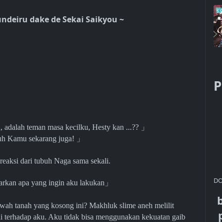
undeiru dake de Sekai Saikyou ~
P
 adalah teman masa kecilku, Hesty kan ...??
」
uh Kamu sekarang juga!
」
 reaksi dari tubuh Naga sama sekali.
DO
garkan apa yang ingin aku lakukan
」
bawah tanah yang kosong ini? Makhluk slime aneh melilit
ini terhadap aku. Aku tidak bisa menggunakan kekuatan gaib