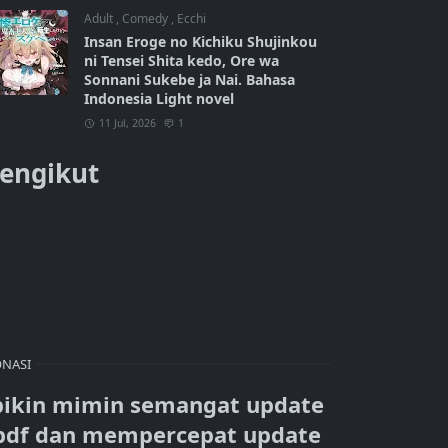
Adult
,
Comedy
,
Ecchi
Insan Eroge no Kichiku Shujinkou
ni Tensei Shita kedo, Ore wa
Sonnani Sukebe ja Nai. Bahasa
Indonesia Light novel
11 Jul, 2026
1
engikut
NASI
bikin mimin semangat update
pdf dan mempercepat update