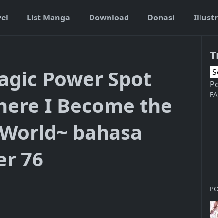
vel
List Manga
Download
Donasi
Illust
T
by Living There I Become the Strongest in the World~ bahasa indo
agic Power Spot
P
FA
There I Become the
e World~ bahasa
er 76
PO