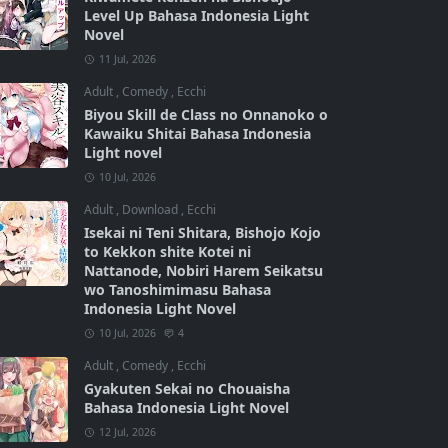
Level Up Bahasa Indonesia Light
Novel
11 Jul, 2026
Adult
,
Comedy
,
Ecchi
Biyou Skill de Class no Onnanoko o
Kawaiku Shitai Bahasa Indonesia
Light novel
10 Jul, 2026
Adult
,
Download
,
Ecchi
Isekai ni Teni Shitara, Bishojo Kojo
to Kekkon shite Kotei ni
Nattanode, Nobiri Harem Seikatsu
wo Tanoshimimasu Bahasa
Indonesia Light Novel
10 Jul, 2026
4
Adult
,
Comedy
,
Ecchi
Gyakuten Sekai no Chouaisha
Bahasa Indonesia Light Novel
12 Jul, 2026