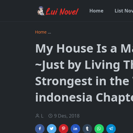
Home
List No
Home
My House Is a Magic Power Spot ~Just 
My House Is a M
~Just by Living 
Strongest in th
indonesia Chapt
L
9 Des, 2018