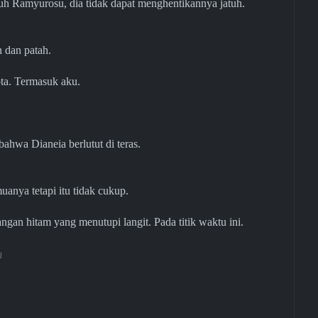
uh Ramyurosu, dia tidak dapat menghentikannya jatuh.
 dan patah.
ta. Termasuk aku.
ahwa Dianeia berlutut di teras.
ya tetapi itu tidak cukup.
yangan hitam yang menutupi langit. Pada titik waktu ini.
」