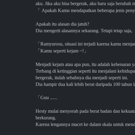
aku. Jika aku bisa bergerak, aku baru saja berubah
「
Apakah Kamu mendapatkan beberapa jenis penyaki
Apakah itu alasan dia jatuh?
Dia mengerti alasannya sekarang. Tetapi tetap saja,
「
Ramyurosu, situasi ini terjadi karena kamu menja
「
Kamu seperti kejam ~!
」
Menjadi kejam atau apa pun, itu adalah kebenaran y
Terbang di ketinggian seperti itu menjalani kehidup
bergerak, itulah sebabnya dia menjadi seperti ini.
Dia hampir dua kali lebih berat daripada 100 tahun l
「
Guu ......
Hesty mulai menyerah pada berat badan dan kekuatan
berkurang.
Karena lengannya macet ke dalam skala untuk mend