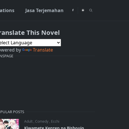
rations
Jasa Terjemahan
ranslate This Novel
nesia
owered by
Translate
NSPAGE
PULAR POSTS
Adult
,
Comedy
,
Ecchi
Kiwamete Kenzen na Bishoujo