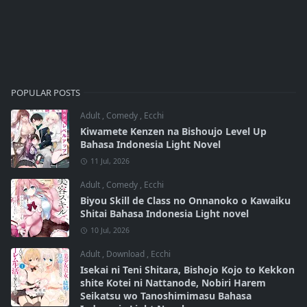
POPULAR POSTS
Adult
,
Comedy
,
Ecchi
Kiwamete Kenzen na Bishoujo Level Up
Bahasa Indonesia Light Novel
11 Jul, 2026
Adult
,
Comedy
,
Ecchi
Biyou Skill de Class no Onnanoko o Kawaiku
Shitai Bahasa Indonesia Light novel
10 Jul, 2026
Adult
,
Download
,
Ecchi
Isekai ni Teni Shitara, Bishojo Kojo to Kekkon
shite Kotei ni Nattanode, Nobiri Harem
Seikatsu wo Tanoshimimasu Bahasa