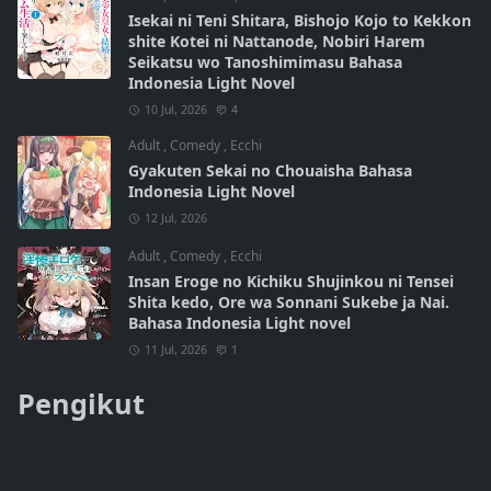
Isekai ni Teni Shitara, Bishojo Kojo to Kekkon
shite Kotei ni Nattanode, Nobiri Harem
Seikatsu wo Tanoshimimasu Bahasa
Indonesia Light Novel
10 Jul, 2026
4
Adult
,
Comedy
,
Ecchi
Gyakuten Sekai no Chouaisha Bahasa
Indonesia Light Novel
12 Jul, 2026
Adult
,
Comedy
,
Ecchi
Insan Eroge no Kichiku Shujinkou ni Tensei
Shita kedo, Ore wa Sonnani Sukebe ja Nai.
Bahasa Indonesia Light novel
11 Jul, 2026
1
Pengikut