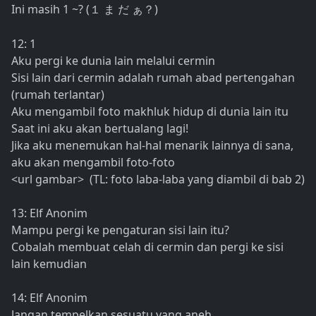
Ini masih 1 ~? (
)
１
ま
だ
ぁ？
12: 1
Aku pergi ke dunia lain melalui cermin
Sisi lain dari cermin adalah rumah abad pertengahan
(rumah terlantar)
Aku mengambil foto makhluk hidup di dunia lain itu
Saat ini aku akan bertualang lagi!
Jika aku menemukan hal-hal menarik lainnya di sana,
aku akan mengambil foto-foto
<url gambar> (TL: foto laba-laba yang diambil di bab 2)
13: Elf Anonim
Mampu pergi ke pengaturan sisi lain itu?
Cobalah membuat celah di cermin dan pergi ke sisi
lain kemudian
14: Elf Anonim
Jangan tempelkan sesuatu yang aneh