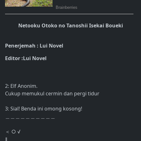
Netooku Otoko no Tanoshii Isekai Boueki
Penerjemah : Lui Novel
Editor :Lui Novel
2: Elf Anonim.
Cukup memukul cermin dan pergi tidur
3: Sial! Benda ini omong kosong!
＿＿＿＿＿＿＿＿＿＿
○ √
＜
∥