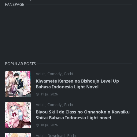
FANSPAGE
POPULAR POSTS
Adult
,
Comedy
,
Ecchi
Kiwamete Kenzen na Bishoujo Level Up
Bahasa Indonesia Light Novel
11 Jul, 2026
Adult
,
Comedy
,
Ecchi
Biyou Skill de Class no Onnanoko o Kawaiku
Shitai Bahasa Indonesia Light novel
10 Jul, 2026
Adult
,
Download
,
Ecchi