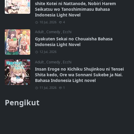
shite Kotei ni Nattanode, Nobiri Harem
Seikatsu wo Tanoshimimasu Bahasa
Indonesia Light Novel
10 Jul, 2026
4
Adult
,
Comedy
,
Ecchi
Gyakuten Sekai no Chouaisha Bahasa
Indonesia Light Novel
12 Jul, 2026
Adult
,
Comedy
,
Ecchi
Insan Eroge no Kichiku Shujinkou ni Tensei
Shita kedo, Ore wa Sonnani Sukebe ja Nai.
Bahasa Indonesia Light novel
11 Jul, 2026
1
Pengikut