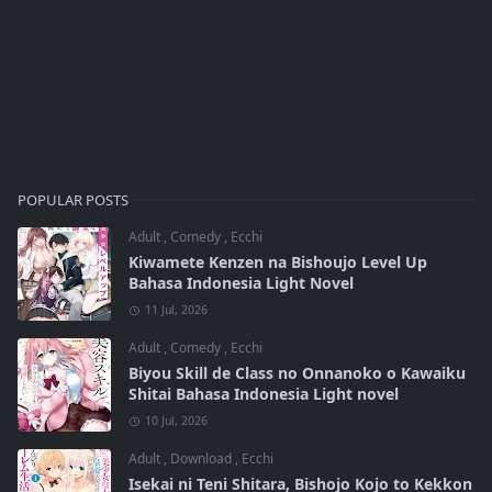
POPULAR POSTS
Adult
,
Comedy
,
Ecchi
Kiwamete Kenzen na Bishoujo Level Up
Bahasa Indonesia Light Novel
11 Jul, 2026
Adult
,
Comedy
,
Ecchi
Biyou Skill de Class no Onnanoko o Kawaiku
Shitai Bahasa Indonesia Light novel
10 Jul, 2026
Adult
,
Download
,
Ecchi
Isekai ni Teni Shitara, Bishojo Kojo to Kekkon