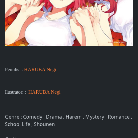
Penulis :
HARUBA Negi
Ilustrator: :
HARUBA Negi
Genre : Comedy , Drama , Harem , Mystery , Romance ,
School Life , Shounen