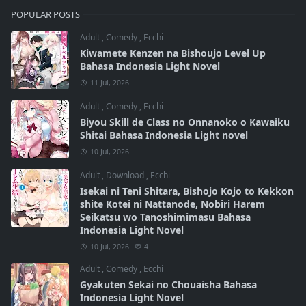
POPULAR POSTS
Adult
,
Comedy
,
Ecchi
Kiwamete Kenzen na Bishoujo Level Up
Bahasa Indonesia Light Novel
11 Jul, 2026
Adult
,
Comedy
,
Ecchi
Biyou Skill de Class no Onnanoko o Kawaiku
Shitai Bahasa Indonesia Light novel
10 Jul, 2026
Adult
,
Download
,
Ecchi
Isekai ni Teni Shitara, Bishojo Kojo to Kekkon
shite Kotei ni Nattanode, Nobiri Harem
Seikatsu wo Tanoshimimasu Bahasa
Indonesia Light Novel
10 Jul, 2026
4
Adult
,
Comedy
,
Ecchi
Gyakuten Sekai no Chouaisha Bahasa
Indonesia Light Novel