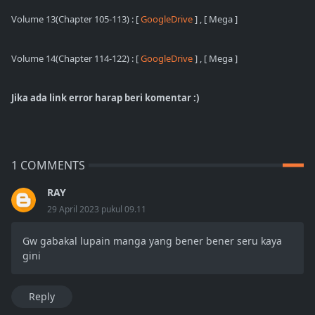
Volume 13(Chapter 105-113) : [
GoogleDrive
]
, [ Mega ]
Volume 14(Chapter 114-122) : [
GoogleDrive
]
, [ Mega ]
Jika ada link error harap beri komentar :)
1 COMMENTS
RAY
29 April 2023 pukul 09.11
Gw gabakal lupain manga yang bener bener seru kaya
gini
Reply