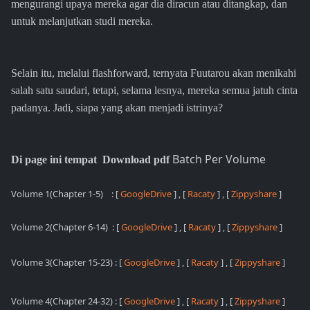
mengurangi upaya mereka agar dia diracun atau ditangkap, dan
untuk melanjutkan studi mereka.
Selain itu, melalui flashforward, ternyata Fuutarou akan menikahi
salah satu saudari, tetapi, selama lesnya, mereka semua jatuh cinta
padanya. Jadi, siapa yang akan menjadi istrinya?
Batch Per Volume
Di page ini tempat Download pdf
Volume 1(Chapter 1-5)
: [
GoogleDrive
] , [
Racaty
] , [
Zippyshare
]
Volume 2(Chapter 6-14)
: [
GoogleDrive
] , [
Racaty
] , [
Zippyshare
]
Volume 3(Chapter 15-23) : [
GoogleDrive
] , [
Racaty
] , [
Zippyshare
]
Volume 4(Chapter 24-32) : [
GoogleDrive
] , [
Racaty
] , [
Zippyshare
]