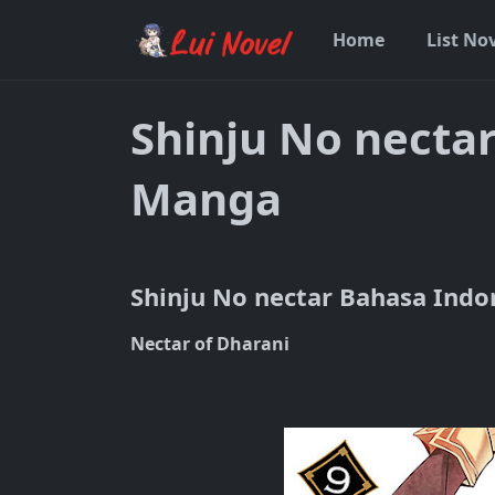
Home
List No
Shinju No necta
Manga
Shinju No nectar Bahasa Ind
Nectar of Dharani