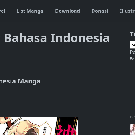
vel
List Manga
Download
Donasi
Illust
r Bahasa Indonesia
T
P
FA
onesia Manga
PO