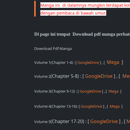
Manga ini  di dalamnya mungkin terdapat kont
dengan pembaca di bawah umur.
Di page ini tempat Download pdf manga perbat
Download Pdf Manga
Mega
]
Volume 1(Chapter 1-4)
: [
GoogleDrive
] , [
(Chapter 5-8) : [
GoogleDrive
] , [
Me
Volume 2
Volume 3
(Chapter 9-12)
: [
GoogleDrive
]
, [
Mega
]
Volume 4
(Chapter 13-16)
: [
GoogleDrive
]
, [
Mega
]
(Chapter 17-20) : [
GoogleDrive
] , [
M
Volume 5