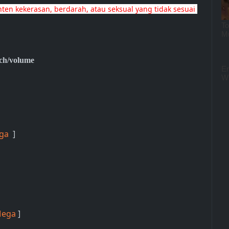
en kekerasan, berdarah, atau seksual yang tidak sesuai 
ch/volume
ga
]
ega
]