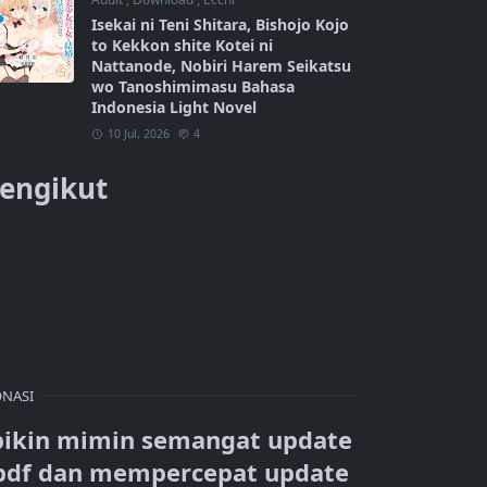
Isekai ni Teni Shitara, Bishojo Kojo
to Kekkon shite Kotei ni
Nattanode, Nobiri Harem Seikatsu
wo Tanoshimimasu Bahasa
Indonesia Light Novel
10 Jul, 2026
4
engikut
NASI
bikin mimin semangat update
pdf dan mempercepat update