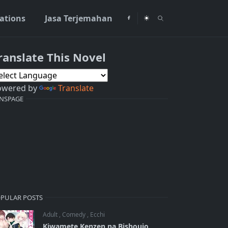
rations
Jasa Terjemahan
ranslate This Novel
owered by
Translate
NSPAGE
PULAR POSTS
Adult
,
Comedy
,
Ecchi
Kiwamete Kenzen na Bishoujo