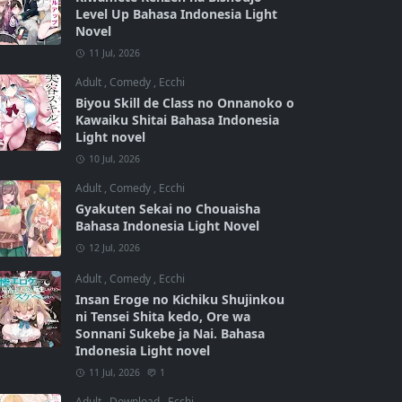
Level Up Bahasa Indonesia Light
Novel
11 Jul, 2026
Adult
,
Comedy
,
Ecchi
Biyou Skill de Class no Onnanoko o
Kawaiku Shitai Bahasa Indonesia
Light novel
10 Jul, 2026
Adult
,
Comedy
,
Ecchi
Gyakuten Sekai no Chouaisha
Bahasa Indonesia Light Novel
12 Jul, 2026
Adult
,
Comedy
,
Ecchi
Insan Eroge no Kichiku Shujinkou
ni Tensei Shita kedo, Ore wa
Sonnani Sukebe ja Nai. Bahasa
Indonesia Light novel
11 Jul, 2026
1
Adult
,
Download
,
Ecchi