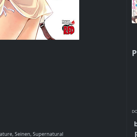
P
DO
Mature, Seinen, Supernatural