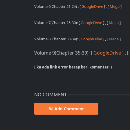
Volume 6
(Chapter 21-24)
: [
GoogleDrive
]
, [
Mega
]
Volume 7
(Chapter 25-30)
: [
GoogleDrive
]
, [
Mega
]
Volume 8
(Chapter 30-34)
: [
GoogleDrive
]
, [
Mega
]
Volume 9(Chapter 35-39): [
GoogleDrive
] , [
Jika ada link error harap beri komentar :)
NO COMMENT
Add Comment