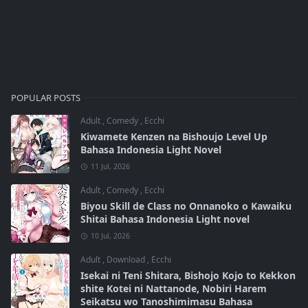
POPULAR POSTS
Adult
,
Comedy
,
Ecchi
Kiwamete Kenzen na Bishoujo Level Up
Bahasa Indonesia Light Novel
11 Jul, 2026
Adult
,
Comedy
,
Ecchi
Biyou Skill de Class no Onnanoko o Kawaiku
Shitai Bahasa Indonesia Light novel
10 Jul, 2026
Adult
,
Download
,
Ecchi
Isekai ni Teni Shitara, Bishojo Kojo to Kekkon
shite Kotei ni Nattanode, Nobiri Harem
Seikatsu wo Tanoshimimasu Bahasa