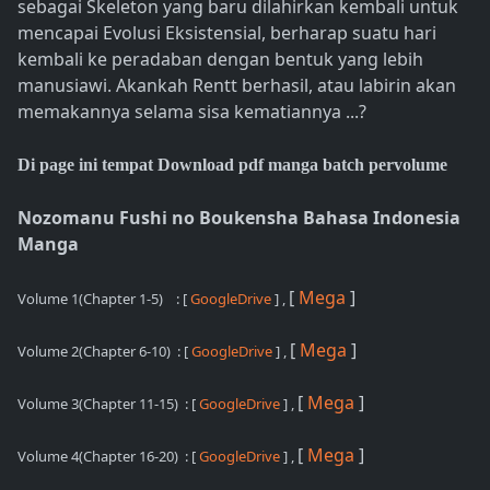
sebagai Skeleton yang baru dilahirkan kembali untuk
mencapai Evolusi Eksistensial, berharap suatu hari
kembali ke peradaban dengan bentuk yang lebih
manusiawi. Akankah Rentt berhasil, atau labirin akan
memakannya selama sisa kematiannya ...?
Di page ini tempat Download pdf manga batch pervolume
Nozomanu Fushi no Boukensha Bahasa Indonesia
Manga
[
Mega
]
Volume 1(Chapter 1-5)
: [
GoogleDrive
] ,
[
Mega
]
Volume 2(Chapter 6-10)
: [
GoogleDrive
] ,
[
Mega
]
Volume 3(Chapter 11-15)
: [
GoogleDrive
] ,
[
Mega
]
Volume 4(Chapter 16-20)
: [
GoogleDrive
] ,