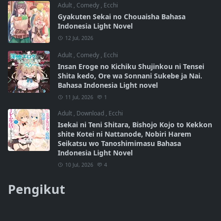
Adult
,
Comedy
,
Ecchi
Gyakuten Sekai no Chouaisha Bahasa
Indonesia Light Novel
12 Jul, 2026
Adult
,
Comedy
,
Ecchi
Insan Eroge no Kichiku Shujinkou ni Tensei
Shita kedo, Ore wa Sonnani Sukebe ja Nai.
Bahasa Indonesia Light novel
11 Jul, 2026
1
Adult
,
Download
,
Ecchi
Isekai ni Teni Shitara, Bishojo Kojo to Kekkon
shite Kotei ni Nattanode, Nobiri Harem
Seikatsu wo Tanoshimimasu Bahasa
Indonesia Light Novel
10 Jul, 2026
4
Pengikut