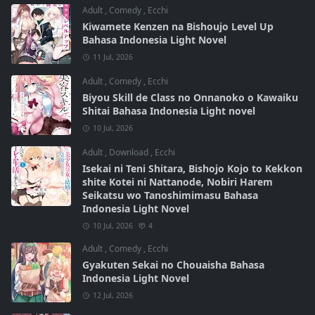
Adult
,
Comedy
,
Ecchi
Kiwamete Kenzen na Bishoujo Level Up
Bahasa Indonesia Light Novel
11 Jul, 2026
Adult
,
Comedy
,
Ecchi
Biyou Skill de Class no Onnanoko o Kawaiku
Shitai Bahasa Indonesia Light novel
10 Jul, 2026
Adult
,
Download
,
Ecchi
Isekai ni Teni Shitara, Bishojo Kojo to Kekkon
shite Kotei ni Nattanode, Nobiri Harem
Seikatsu wo Tanoshimimasu Bahasa
Indonesia Light Novel
10 Jul, 2026
4
Adult
,
Comedy
,
Ecchi
Gyakuten Sekai no Chouaisha Bahasa
Indonesia Light Novel
12 Jul, 2026