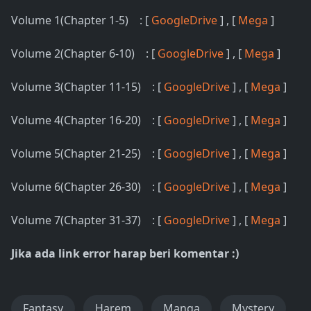
Volume 1(Chapter 1-5) : [
GoogleDrive
] , [
Mega
]
Volume 2(Chapter 6-10) : [
GoogleDrive
] , [
Mega
]
Volume 3(Chapter 11-15) : [
GoogleDrive
] , [
Mega
]
Volume 4(Chapter 16-20) : [
GoogleDrive
] , [
Mega
]
Volume 5(Chapter 21-25) : [
GoogleDrive
] , [
Mega
]
Volume 6(Chapter 26-30) : [
GoogleDrive
] , [
Mega
]
Volume 7(Chapter 31-37) : [
GoogleDrive
] , [
Mega
]
Jika ada link error harap beri komentar :)
Fantasy
Harem
Manga
Mystery