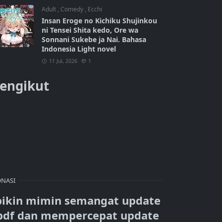
Adult
,
Comedy
,
Ecchi
Insan Eroge no Kichiku Shujinkou
ni Tensei Shita kedo, Ore wa
Sonnani Sukebe ja Nai. Bahasa
Indonesia Light novel
11 Jul, 2026
1
engikut
NASI
bikin mimin semangat update
pdf dan mempercepat update