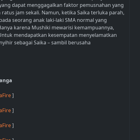
a yang dapat menggagalkan faktor pemusnahan yang
atus jam sekali. Namun, ketika Saika terluka parah,
ada seorang anak laki-laki SMA normal yang
Hanya karena Mushiki mewarisi kemampuannya,
a. Untuk mendapatkan kesempatan menyelamatkan
yihir sebagai Saika – sambil berusaha
Manga
aFire
]
aFire
]
aFire
]