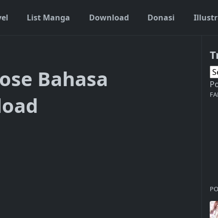
vel
List Manga
Download
Donasi
Illust
T
ose Bahasa
P
FA
load
PO