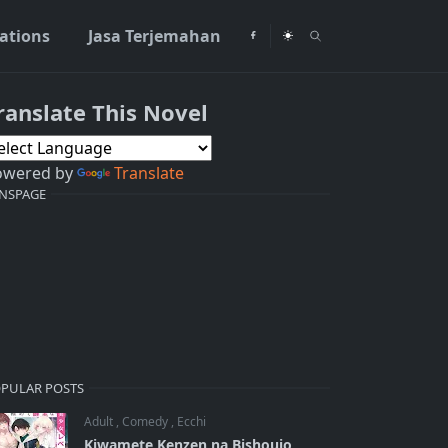
rations
Jasa Terjemahan
ranslate This Novel
owered by
Translate
NSPAGE
PULAR POSTS
Adult
,
Comedy
,
Ecchi
Kiwamete Kenzen na Bishoujo