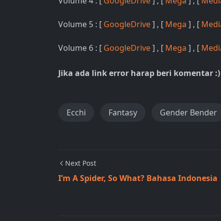
Volume 4 : [
GoogleDrive
] , [
Mega
] , [
Medi
Volume 5 : [
GoogleDrive
] , [
Mega
] , [
Medi
Volume 6 : [
GoogleDrive
] , [
Mega
] , [
Medi
Jika ada link error harap beri komentar :)
Ecchi
Fantasy
Gender Bender
Next Post
I’m A Spider, So What? Bahasa Indonesia