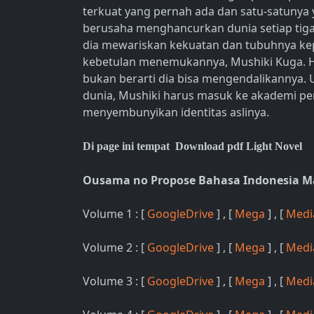
terkuat yang pernah ada dan satu-satuny
berusaha menghancurkan dunia setiap tiga r
dia mewariskan kekuatan dan tubuhnya kep
kebetulan menemukannya, Mushiki Kuga. 
bukan berarti dia bisa mengendalikanny
dunia, Mushiki harus masuk ke akademi pen
menyembunyikan identitas aslinya.
Di page ini tempat Download pdf Light Novel
Ousama no Propose Bahasa Indonesia 
Volume 1 : [
GoogleDrive
] , [
Mega
] , [
Medi
Volume 2 : [
GoogleDrive
] , [
Mega
] , [
Medi
Volume 3 : [
GoogleDrive
] , [
Mega
] , [
Medi