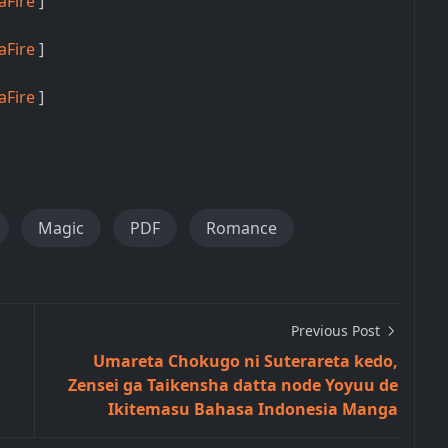
aFire
]
aFire
]
aFire
]
Magic
PDF
Romance
Previous Post
Umareta Chokugo ni Suterareta kedo,
Zensei ga Taikensha datta node Yoyuu de
Ikitemasu Bahasa Indonesia Manga