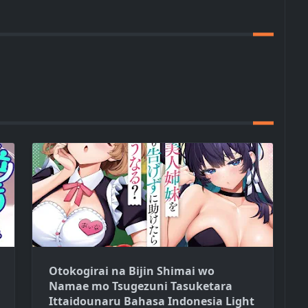
Otokogirai na Bijin Shimai wo
Namae mo Tsugezuni Tasuketara
Ittaidounaru Bahasa Indonesia Light