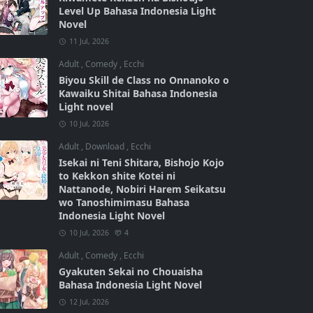
Level Up Bahasa Indonesia Light
Novel
11 Jul, 2026
Adult
,
Comedy
,
Ecchi
Biyou Skill de Class no Onnanoko o
Kawaiku Shitai Bahasa Indonesia
Light novel
10 Jul, 2026
Adult
,
Download
,
Ecchi
Isekai ni Teni Shitara, Bishojo Kojo
to Kekkon shite Kotei ni
Nattanode, Nobiri Harem Seikatsu
wo Tanoshimimasu Bahasa
Indonesia Light Novel
10 Jul, 2026
4
Adult
,
Comedy
,
Ecchi
Gyakuten Sekai no Chouaisha
Bahasa Indonesia Light Novel
12 Jul, 2026