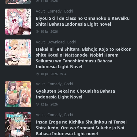
11 Jul, 2026
Adult
,
Comedy
,
Ecchi
Biyou Skill de Class no Onnanoko o Kawaiku
Shitai Bahasa Indonesia Light novel
10 Jul, 2026
Adult
,
Download
,
Ecchi
Isekai ni Teni Shitara, Bishojo Kojo to Kekkon
shite Kotei ni Nattanode, Nobiri Harem
Seikatsu wo Tanoshimimasu Bahasa
Indonesia Light Novel
10 Jul, 2026
4
Adult
,
Comedy
,
Ecchi
Gyakuten Sekai no Chouaisha Bahasa
Indonesia Light Novel
12 Jul, 2026
Adult
,
Comedy
,
Ecchi
Insan Eroge no Kichiku Shujinkou ni Tensei
Shita kedo, Ore wa Sonnani Sukebe ja Nai.
Bahasa Indonesia Light novel