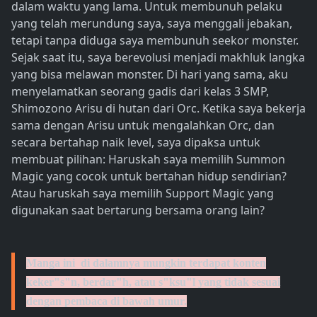
dalam waktu yang lama. Untuk membunuh pelaku
yang telah merundung saya, saya menggali jebakan,
tetapi tanpa diduga saya membunuh seekor monster.
Sejak saat itu, saya berevolusi menjadi makhluk langka
yang bisa melawan monster. Di hari yang sama, aku
menyelamatkan seorang gadis dari kelas 3 SMP,
Shimozono Arisu di hutan dari Orc. Ketika saya bekerja
sama dengan Arisu untuk mengalahkan Orc, dan
secara bertahap naik level, saya dipaksa untuk
membuat pilihan: Haruskah saya memilih Summon
Magic yang cocok untuk bertahan hidup sendirian?
Atau haruskah saya memilih Support Magic yang
digunakan saat bertarung bersama orang lain?
Manga ini di dalamnya mungkin terdapat konten
keker"s"n, berdar"h, atau s"ksu"l yang tidak sesuai
dengan pembaca di bawah umur.