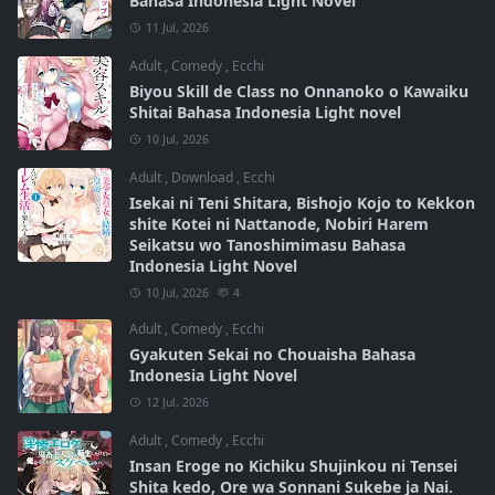
Bahasa Indonesia Light Novel
11 Jul, 2026
Adult
,
Comedy
,
Ecchi
Biyou Skill de Class no Onnanoko o Kawaiku
Shitai Bahasa Indonesia Light novel
10 Jul, 2026
Adult
,
Download
,
Ecchi
Isekai ni Teni Shitara, Bishojo Kojo to Kekkon
shite Kotei ni Nattanode, Nobiri Harem
Seikatsu wo Tanoshimimasu Bahasa
Indonesia Light Novel
10 Jul, 2026
4
Adult
,
Comedy
,
Ecchi
Gyakuten Sekai no Chouaisha Bahasa
Indonesia Light Novel
12 Jul, 2026
Adult
,
Comedy
,
Ecchi
Insan Eroge no Kichiku Shujinkou ni Tensei
Shita kedo, Ore wa Sonnani Sukebe ja Nai.