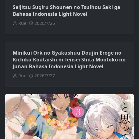
Seijitsu Sugiru Shounen no Tsuihou Saki ga
Bahasa Indonesia Light Novel
Rue
2026/7/26
Minikui Ork no Gyakushuu Doujin Eroge no
Kichiku Koutaishi ni Tensei Shita Mootoko no
Junan Bahasa Indonesia Light Novel
Rue
2026/7/27