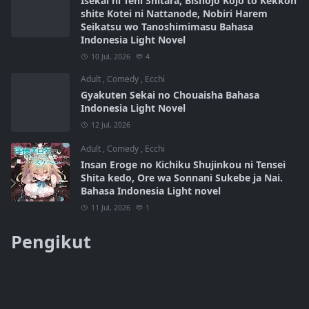
Isekai ni Teni Shitara, Bishojo Kojo to Kekkon
shite Kotei ni Nattanode, Nobiri Harem
Seikatsu wo Tanoshimimasu Bahasa
Indonesia Light Novel
10 Jul, 2026
4
Adult
,
Comedy
,
Ecchi
Gyakuten Sekai no Chouaisha Bahasa
Indonesia Light Novel
12 Jul, 2026
Adult
,
Comedy
,
Ecchi
Insan Eroge no Kichiku Shujinkou ni Tensei
Shita kedo, Ore wa Sonnani Sukebe ja Nai.
Bahasa Indonesia Light novel
11 Jul, 2026
1
Pengikut