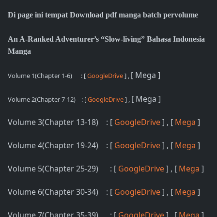
Di page ini tempat Download pdf manga batch pervolume
An A-Ranked Adventurer’s “Slow-living” Bahasa Indonesia
Manga
[ Mega ]
Volume 1(Chapter 1-6)
: [
GoogleDrive
] ,
[ Mega ]
Volume 2(Chapter 7-12)
: [
GoogleDrive
] ,
Volume 3(Chapter 13-18) : [
GoogleDrive
] , [
Mega
]
Volume 4(Chapter 19-24) : [
GoogleDrive
] , [
Mega
]
Volume 5(Chapter 25-29) : [
GoogleDrive
] , [
Mega
]
Volume 6(Chapter 30-34) : [
GoogleDrive
] , [
Mega
]
Volume 7(Chapter 35-39) : [
GoogleDrive
] , [
Mega
]