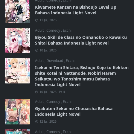
Adult
,
Comedy
,
Ecchi
Kiwamete Kenzen na Bishoujo Level Up
Bahasa Indonesia Light Novel
11 Jul, 2026
Adult
,
Comedy
,
Ecchi
Biyou Skill de Class no Onnanoko o Kawaiku
Shitai Bahasa Indonesia Light novel
10 Jul, 2026
Adult
,
Download
,
Ecchi
Isekai ni Teni Shitara, Bishojo Kojo to Kekkon
shite Kotei ni Nattanode, Nobiri Harem
Seikatsu wo Tanoshimimasu Bahasa
Indonesia Light Novel
10 Jul, 2026
4
Adult
,
Comedy
,
Ecchi
Gyakuten Sekai no Chouaisha Bahasa
Indonesia Light Novel
12 Jul, 2026
Adult
,
Comedy
,
Ecchi