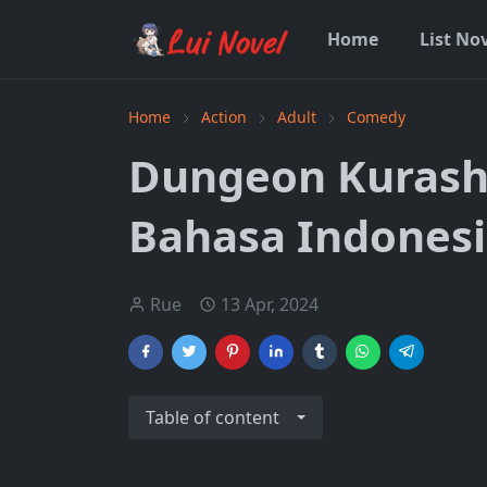
Home
List No
Home
Action
Adult
Comedy
Dungeon Kurash
Bahasa Indones
Rue
13 Apr, 2024
Table of content