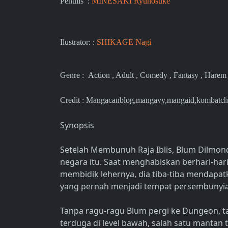
Penulis :
MINESAKI Ryunosuke
Ilustrator: :
SHIKAGE Nagi
Genre :
Action , Adult , Comedy , Fantasy , Harem
Credit : Mangacanblog,mangavy,mangaid,kombatch
Synopsis
Setelah Membunuh Raja Iblis, Blum Dilmond
negara itu. Saat menghabiskan berhari-ha
membidik lehernya, dia tiba-tiba mendapat
yang pernah menjadi tempat persembunyian R
Tanpa ragu-ragu Blum pergi ke Dungeon, t
terduga di level bawah, salah satu mantan