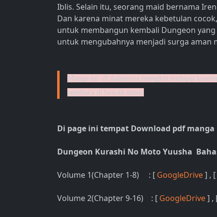
Iblis. Selain itu, seorang maid bernama Iren
Dan karena minat mereka kebetulan cocok
untuk membangun kembali Dungeon yang 
untuk mengubahnya menjadi surga aman m
Manga ini di dalamnya mungkin terdapat konten 
pembaca di bawah umur.
Di page ini tempat Download pdf manga
Dungeon Kurashi No Moto Yuusha Baha
Volume 1(Chapter 1-8) : [
GoogleDrive
] , 
Volume 2(Chapter 9-16) : [
GoogleDrive
] ,