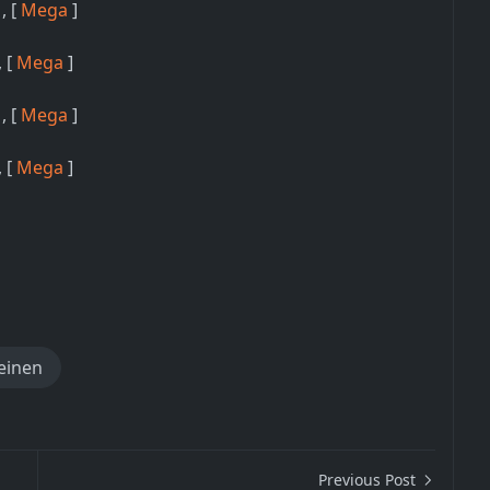
 , [
Mega
]
, [
Mega
]
 , [
Mega
]
, [
Mega
]
einen
Previous Post