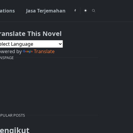
rations
Jasa Terjemahan
ranslate This Novel
owered by
Translate
NSPAGE
PULAR POSTS
engikut