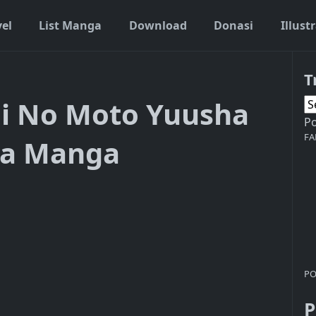
vel
List Manga
Download
Donasi
Illust
T
i No Moto Yuusha
P
FA
ia Manga
PO
P