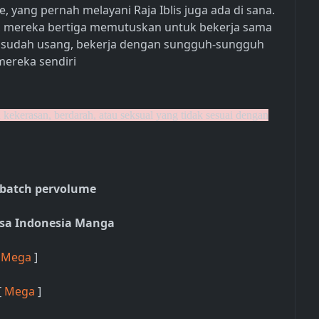
e, yang pernah melayani Raja Iblis juga ada di sana.
, mereka bertiga memutuskan untuk bekerja sama
sudah usang, bekerja dengan sungguh-sungguh
ereka sendiri
kekerasan, berdarah, atau seksual yang tidak sesuai dengan
 batch pervolume
sa Indonesia Manga
[
Mega
]
 [
Mega
]