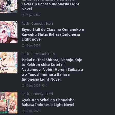
Level Up Bahasa Indonesia Light
Novel
11 Jul, 2026
Adult
,
Comedy
,
Ecchi
Biyou Skill de Class no Onnanoko o
Kawaiku Shitai Bahasa Indonesia
Light novel
10 Jul, 2026
Adult
,
Download
,
Ecchi
Isekai ni Teni Shitara, Bishojo Kojo
to Kekkon shite Kotei ni
Nattanode, Nobiri Harem Seikatsu
wo Tanoshimimasu Bahasa
Indonesia Light Novel
10 Jul, 2026
4
Adult
,
Comedy
,
Ecchi
Gyakuten Sekai no Chouaisha
Bahasa Indonesia Light Novel
12 Jul, 2026