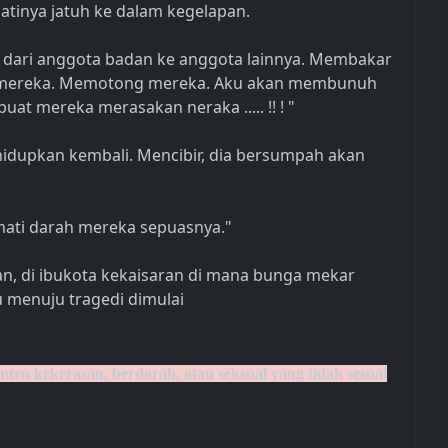
atinya jatuh ke dalam kegelapan.
u dari anggota badan ke anggota lainnya. Membakar
h mereka. Memotong mereka. Aku akan membunuh
t mereka merasakan neraka ..... !! ! "
idupkan kembali. Mencibir, dia bersumpah akan
mati darah mereka sepuasnya."
an, di ibukota kekaisaran di mana bunga mekar
 menuju tragedi dimulai
en kekerasan, berdarah, atau seksual yang tidak sesuai