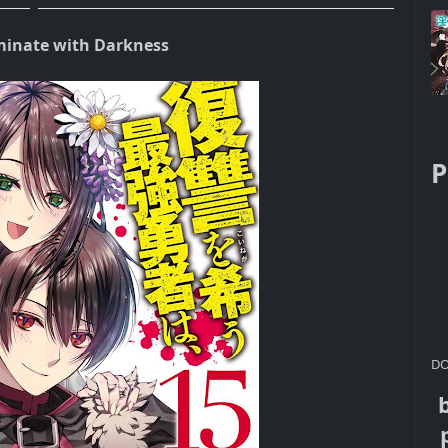
minate with Darkness
P
DO