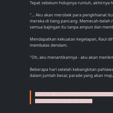
Tepat sebelum hidupnya runtuh, akhirnya h
"... Aku akan merobek para pengkhianat it
mereka di tiang pancang. Memecah-bela
semua bajingan itu tanpa ampun dan membua
Mendapatkan kekuatan kegelapan, Raul dih
membalas dendam.
"Oh, aku menantikannya - aku akan menik
Beberapa hari setelah kebangkitan pahlaw
dalam jumlah besar, parade yang akan maju
Manga ini di dalamnya mungkin terdapat kont
dengan pembaca di bawah umur.