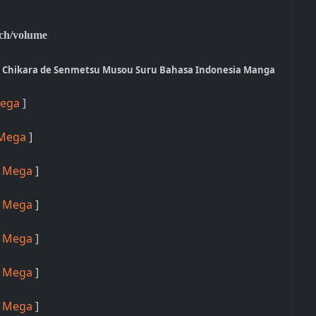
ch/volume
o Chikara de Senmetsu Musou Suru Bahasa Indonesia Manga
ega
]
Mega
]
[
Mega
]
[
Mega
]
[
Mega
]
[
Mega
]
[
Mega
]