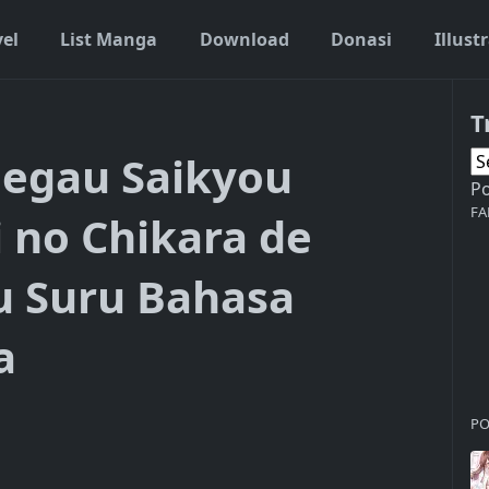
vel
List Manga
Download
Donasi
Illust
T
negau Saikyou
P
FA
 no Chikara de
 Suru Bahasa
a
PO