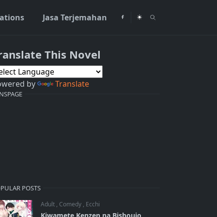
rations
Jasa Terjemahan
ranslate This Novel
owered by
Translate
NSPAGE
PULAR POSTS
Adult
,
Comedy
,
Ecchi
Kiwamete Kenzen na Bishoujo