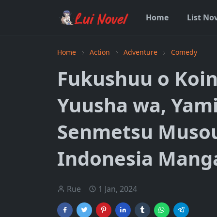
Home
List No
Home
Action
Adventure
Comedy
Fukushuu o Koi
Yuusha wa, Yami
Senmetsu Musou
Indonesia Mang
Rue
1 Jan, 2024