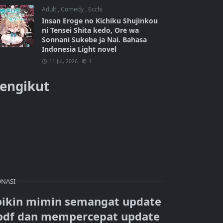
Adult
,
Comedy
,
Ecchi
Insan Eroge no Kichiku Shujinkou
ni Tensei Shita kedo, Ore wa
Sonnani Sukebe ja Nai. Bahasa
Indonesia Light novel
11 Jul, 2026
1
engikut
NASI
bikin mimin semangat update
pdf dan mempercepat update