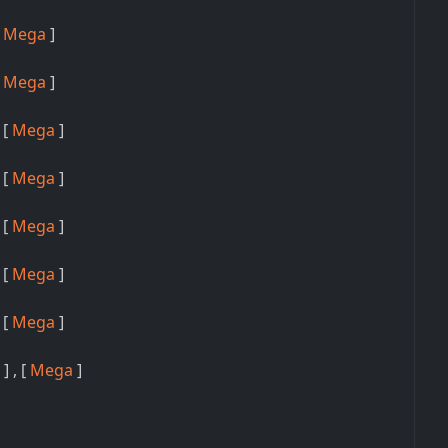
[
Mega
]
[
Mega
]
, [
Mega
]
, [
Mega
]
 [
Mega
]
 [
Mega
]
, [
Mega
]
e
] , [
Mega
]