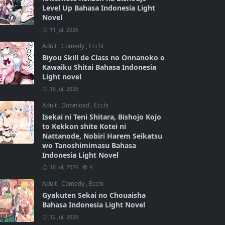
Level Up Bahasa Indonesia Light
Novel
11 Jul, 2026
Adult
,
Comedy
,
Ecchi
Biyou Skill de Class no Onnanoko o
Kawaiku Shitai Bahasa Indonesia
Light novel
10 Jul, 2026
Adult
,
Download
,
Ecchi
Isekai ni Teni Shitara, Bishojo Kojo
to Kekkon shite Kotei ni
Nattanode, Nobiri Harem Seikatsu
wo Tanoshimimasu Bahasa
Indonesia Light Novel
10 Jul, 2026
4
Adult
,
Comedy
,
Ecchi
Gyakuten Sekai no Chouaisha
Bahasa Indonesia Light Novel
12 Jul, 2026