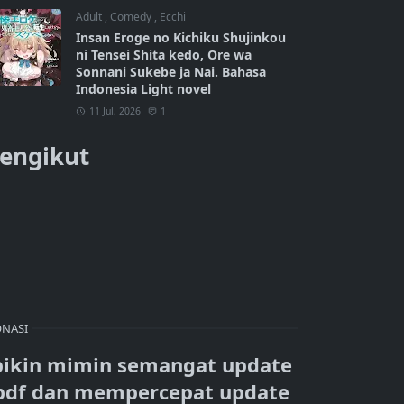
Adult
,
Comedy
,
Ecchi
Insan Eroge no Kichiku Shujinkou
ni Tensei Shita kedo, Ore wa
Sonnani Sukebe ja Nai. Bahasa
Indonesia Light novel
11 Jul, 2026
1
engikut
NASI
bikin mimin semangat update
pdf dan mempercepat update