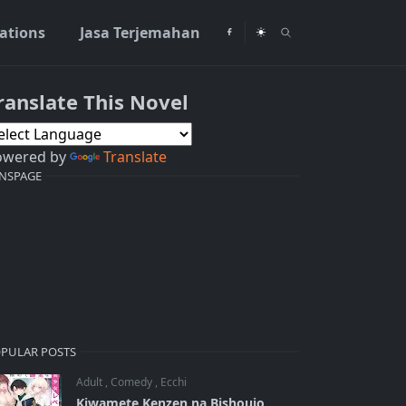
rations
Jasa Terjemahan
ranslate This Novel
owered by
Translate
NSPAGE
PULAR POSTS
Adult
,
Comedy
,
Ecchi
Kiwamete Kenzen na Bishoujo