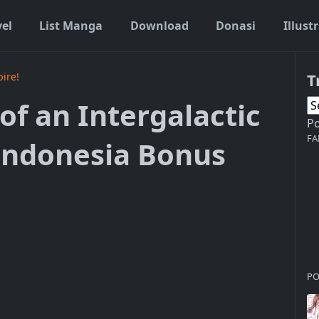
vel
List Manga
Download
Donasi
Illust
T
pire!
 of an Intergalactic
P
FA
Indonesia Bonus
PO