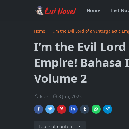
Home
List No
Home
I’m the Evil Lord of an Intergalactic Em
I’m the Evil Lord
Empire! Bahasa 
Volume 2
Rue
8 Jun, 2023
Table of content