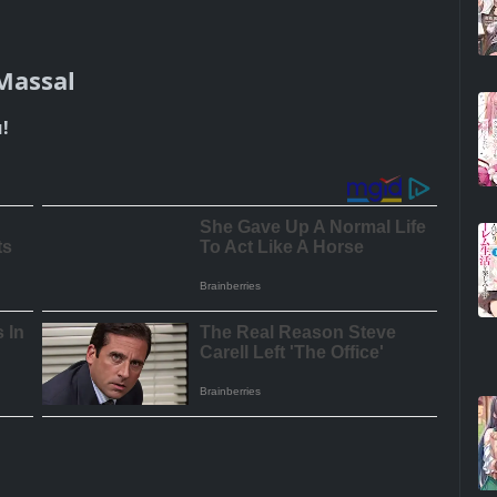
Massal
!