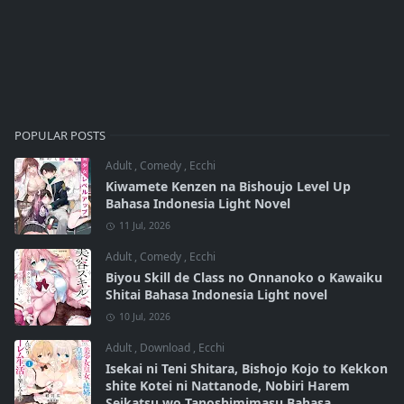
POPULAR POSTS
Adult
,
Comedy
,
Ecchi
Kiwamete Kenzen na Bishoujo Level Up
Bahasa Indonesia Light Novel
11 Jul, 2026
Adult
,
Comedy
,
Ecchi
Biyou Skill de Class no Onnanoko o Kawaiku
Shitai Bahasa Indonesia Light novel
10 Jul, 2026
Adult
,
Download
,
Ecchi
Isekai ni Teni Shitara, Bishojo Kojo to Kekkon
shite Kotei ni Nattanode, Nobiri Harem
Seikatsu wo Tanoshimimasu Bahasa