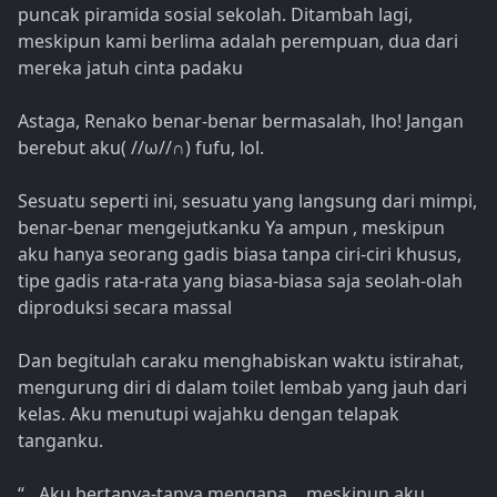
puncak piramida sosial sekolah. Ditambah lagi,
meskipun kami berlima adalah perempuan, dua dari
mereka jatuh cinta padaku
Astaga, Renako benar-benar bermasalah, lho! Jangan
berebut aku( //ω//∩) fufu, lol.
Sesuatu seperti ini, sesuatu yang langsung dari mimpi,
benar-benar mengejutkanku Ya ampun , meskipun
aku hanya seorang gadis biasa tanpa ciri-ciri khusus,
tipe gadis rata-rata yang biasa-biasa saja seolah-olah
diproduksi secara massal
Dan begitulah caraku menghabiskan waktu istirahat,
mengurung diri di dalam toilet lembab yang jauh dari
kelas. Aku menutupi wajahku dengan telapak
tanganku.
“…Aku bertanya-tanya mengapa… meskipun aku