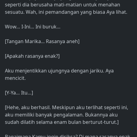
seperti dia berusaha mati-matian untuk menahan
sesuatu. Wah, ini pemandangan yang biasa Aya lihat.
Wow… I-Ini… Ini buruk…
[Tangan Marika... Rasanya aneh]
[Apakah rasanya enak?]
Aku menjentikkan ujungnya dengan jariku. Aya
mencicit.
[Y-Ya… Itu…]
[Hehe, aku berhasil. Meskipun aku terlihat seperti ini,
aku memiliki banyak pengalaman. Bukannya aku
sudah dilatih selama enam bulan berturut-turut.]
Bagaimana Kamu ingin disiksa? Di mana rasanya enak