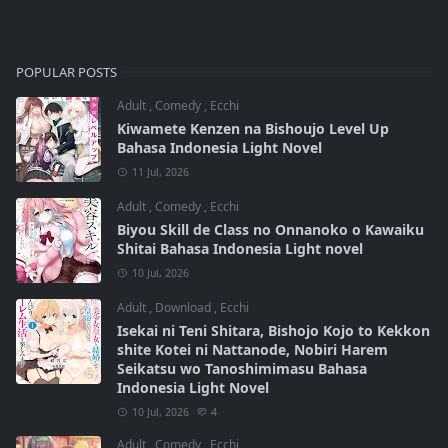
POPULAR POSTS
Adult
,
Comedy
,
Ecchi
Kiwamete Kenzen na Bishoujo Level Up
Bahasa Indonesia Light Novel
11 Jul, 2026
Adult
,
Comedy
,
Ecchi
Biyou Skill de Class no Onnanoko o Kawaiku
Shitai Bahasa Indonesia Light novel
10 Jul, 2026
Adult
,
Download
,
Ecchi
Isekai ni Teni Shitara, Bishojo Kojo to Kekkon
shite Kotei ni Nattanode, Nobiri Harem
Seikatsu wo Tanoshimimasu Bahasa
Indonesia Light Novel
10 Jul, 2026
4
Adult
,
Comedy
,
Ecchi