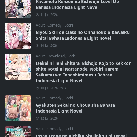
Kiwamete Kenzen na Bishoujo Level Up
Bahasa Indonesia Light Novel
11 Jul, 2026
Adult
,
Comedy
,
Ecchi
Biyou Skill de Class no Onnanoko o Kawaiku
Shitai Bahasa Indonesia Light novel
10 Jul, 2026
Adult
,
Download
,
Ecchi
Isekai ni Teni Shitara, Bishojo Kojo to Kekkon
shite Kotei ni Nattanode, Nobiri Harem
Seikatsu wo Tanoshimimasu Bahasa
Indonesia Light Novel
10 Jul, 2026
4
Adult
,
Comedy
,
Ecchi
Gyakuten Sekai no Chouaisha Bahasa
Indonesia Light Novel
12 Jul, 2026
Adult
,
Comedy
,
Ecchi
Insan Eroge no Kichiku Shujinkou ni Tensei