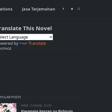
rations
Jasa Terjemahan
ranslate This Novel
owered by
Translate
NSPAGE
PULAR POSTS
Adult
,
Comedy
,
Ecchi
Kiwamete Kenzen na Bishoujo