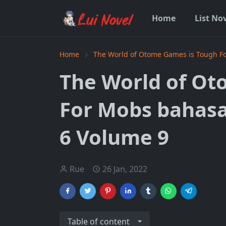
Home
List No
Home
The World of Otome Games is Tough F
The World of Ot
For Mobs bahasa
6 Volume 9
Rue
26 Jan, 2022
Table of content