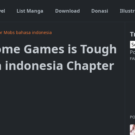
vel
List Manga
Download
Donasi
Illust
T
or Mobs bahasa indonesia
ome Games is Tough
P
FA
 indonesia Chapter
PO