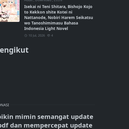
Isekai ni Teni Shitara, Bishojo Kojo
to Kekkon shite Kotei ni
Nattanode, Nobiri Harem Seikatsu
wo Tanoshimimasu Bahasa
Indonesia Light Novel
10 Jul, 2026
4
engikut
NASI
bikin mimin semangat update
pdf dan mempercepat update