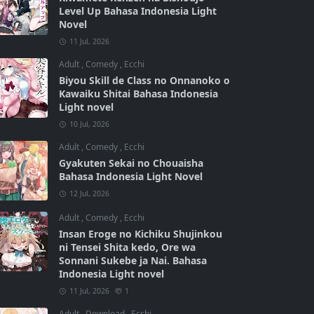
Level Up Bahasa Indonesia Light
Novel
11 Jul, 2026
Adult
,
Comedy
,
Ecchi
Biyou Skill de Class no Onnanoko o
Kawaiku Shitai Bahasa Indonesia
Light novel
10 Jul, 2026
Adult
,
Comedy
,
Ecchi
Gyakuten Sekai no Chouaisha
Bahasa Indonesia Light Novel
12 Jul, 2026
Adult
,
Comedy
,
Ecchi
Insan Eroge no Kichiku Shujinkou
ni Tensei Shita kedo, Ore wa
Sonnani Sukebe ja Nai. Bahasa
Indonesia Light novel
11 Jul, 2026
1
Adult
,
Download
,
Ecchi