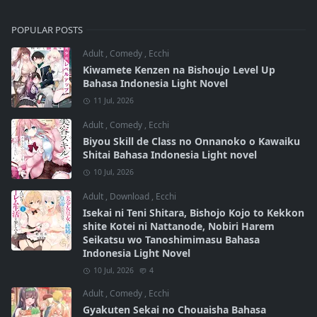
POPULAR POSTS
Adult
,
Comedy
,
Ecchi
Kiwamete Kenzen na Bishoujo Level Up
Bahasa Indonesia Light Novel
11 Jul, 2026
Adult
,
Comedy
,
Ecchi
Biyou Skill de Class no Onnanoko o Kawaiku
Shitai Bahasa Indonesia Light novel
10 Jul, 2026
Adult
,
Download
,
Ecchi
Isekai ni Teni Shitara, Bishojo Kojo to Kekkon
shite Kotei ni Nattanode, Nobiri Harem
Seikatsu wo Tanoshimimasu Bahasa
Indonesia Light Novel
10 Jul, 2026
4
Adult
,
Comedy
,
Ecchi
Gyakuten Sekai no Chouaisha Bahasa