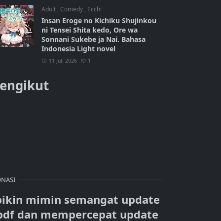
Adult
,
Comedy
,
Ecchi
Insan Eroge no Kichiku Shujinkou
ni Tensei Shita kedo, Ore wa
Sonnani Sukebe ja Nai. Bahasa
Indonesia Light novel
11 Jul, 2026
1
engikut
NASI
bikin mimin semangat update
pdf dan mempercepat update