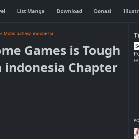
vel
List Manga
Download
Donasi
Illust
T
or Mobs bahasa indonesia
ome Games is Tough
P
FA
 indonesia Chapter
PO