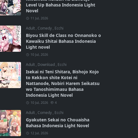
Level Up Bahasa Indonesia Light
Novel
11 Jul, 2026
Adult
,
Comedy
,
Ecchi
Biyou Skill de Class no Onnanoko o
Kawaiku Shitai Bahasa Indonesia
Light novel
10 Jul, 2026
Adult
,
Download
,
Ecchi
Isekai ni Teni Shitara, Bishojo Kojo
to Kekkon shite Kotei ni
Nattanode, Nobiri Harem Seikatsu
wo Tanoshimimasu Bahasa
Indonesia Light Novel
10 Jul, 2026
4
Adult
,
Comedy
,
Ecchi
Gyakuten Sekai no Chouaisha
Bahasa Indonesia Light Novel
12 Jul, 2026