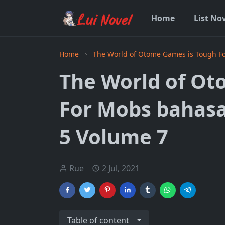
Home
List No
Home
The World of Otome Games is Tough F
The World of Ot
For Mobs bahasa
5 Volume 7
Rue
2 Jul, 2021
Table of content