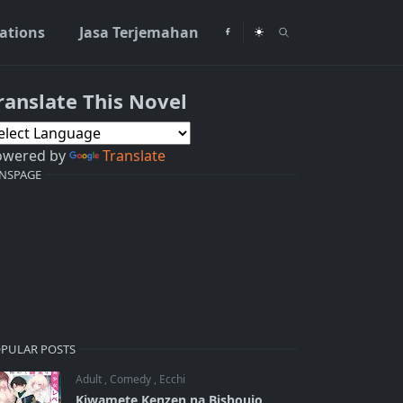
rations
Jasa Terjemahan
ranslate This Novel
owered by
Translate
NSPAGE
PULAR POSTS
Adult
,
Comedy
,
Ecchi
Kiwamete Kenzen na Bishoujo