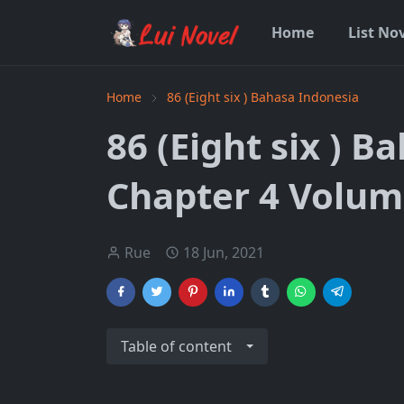
Home
List No
Home
86 (Eight six ) Bahasa Indonesia
86 (Eight six ) 
Chapter 4 Volum
Rue
18 Jun, 2021
Table of content