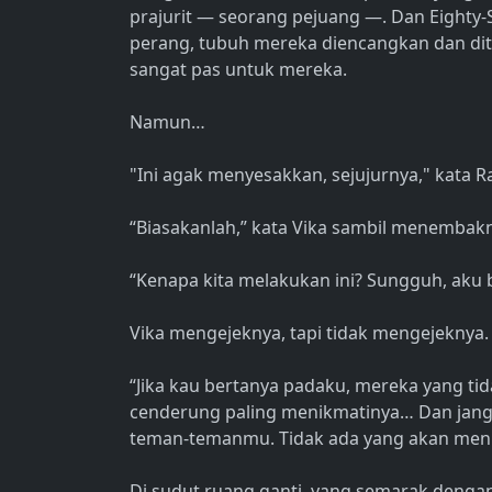
prajurit — seorang pejuang —. Dan Eighty
perang, tubuh mereka diencangkan dan dit
sangat pas untuk mereka.
Namun…
"Ini agak menyesakkan, sejujurnya," kata R
“Biasakanlah,” kata Vika sambil menembak
“Kenapa kita melakukan ini? Sungguh, aku ba
Vika mengejeknya, tapi tidak mengejeknya. 
“Jika kau bertanya padaku, mereka yang ti
cenderung paling menikmatinya… Dan jangan 
teman-temanmu. Tidak ada yang akan menil
Di sudut ruang ganti, yang semarak denga