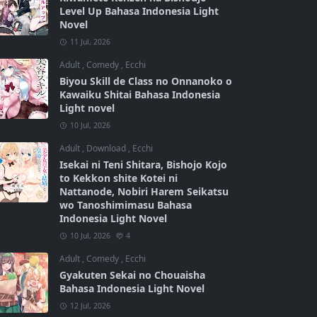
Level Up Bahasa Indonesia Light
Novel
11 Jul, 2026
Adult
,
Comedy
,
Ecchi
Biyou Skill de Class no Onnanoko o
Kawaiku Shitai Bahasa Indonesia
Light novel
10 Jul, 2026
Adult
,
Download
,
Ecchi
Isekai ni Teni Shitara, Bishojo Kojo
to Kekkon shite Kotei ni
Nattanode, Nobiri Harem Seikatsu
wo Tanoshimimasu Bahasa
Indonesia Light Novel
10 Jul, 2026
4
Adult
,
Comedy
,
Ecchi
Gyakuten Sekai no Chouaisha
Bahasa Indonesia Light Novel
12 Jul, 2026