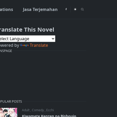
rations
Jasa Terjemahan
ranslate This Novel
owered by
Translate
NSPAGE
PULAR POSTS
Adult
,
Comedy
,
Ecchi
Kiwamete Kenzen na Bishoujo