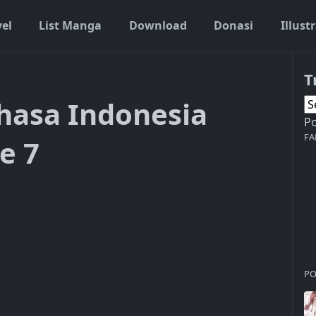
vel
List Manga
Download
Donasi
Illust
T
Bahasa Indonesia
P
FA
e 7
PO