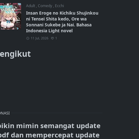
Adult
,
Comedy
,
Ecchi
Insan Eroge no Kichiku Shujinkou
ni Tensei Shita kedo, Ore wa
Sonnani Sukebe ja Nai. Bahasa
Indonesia Light novel
11 Jul, 2026
1
engikut
NASI
bikin mimin semangat update
pdf dan mempercepat update