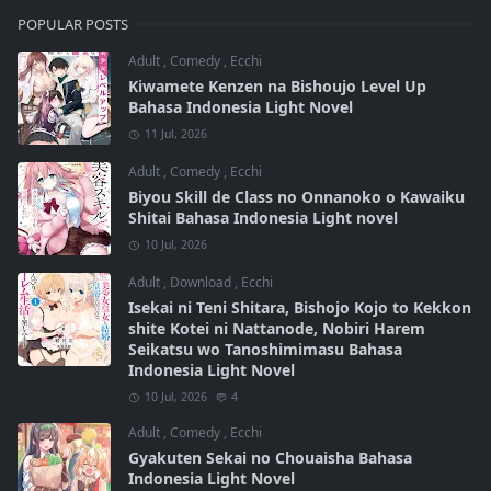
POPULAR POSTS
Adult
,
Comedy
,
Ecchi
Kiwamete Kenzen na Bishoujo Level Up
Bahasa Indonesia Light Novel
11 Jul, 2026
Adult
,
Comedy
,
Ecchi
Biyou Skill de Class no Onnanoko o Kawaiku
Shitai Bahasa Indonesia Light novel
10 Jul, 2026
Adult
,
Download
,
Ecchi
Isekai ni Teni Shitara, Bishojo Kojo to Kekkon
shite Kotei ni Nattanode, Nobiri Harem
Seikatsu wo Tanoshimimasu Bahasa
Indonesia Light Novel
10 Jul, 2026
4
Adult
,
Comedy
,
Ecchi
Gyakuten Sekai no Chouaisha Bahasa
Indonesia Light Novel