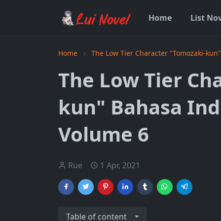
Home
List No
Home
The Low Tier Character "Tomozaki-kun
The Low Tier Ch
kun" Bahasa Ind
Volume 6
Rue
1 Apr, 2021
Table of content