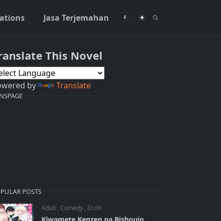
rations
Jasa Terjemahan
ranslate This Novel
owered by
Translate
NSPAGE
PULAR POSTS
Adult
,
Comedy
,
Ecchi
Kiwamete Kenzen na Bishoujo