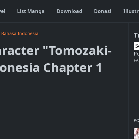
vel
List Manga
Download
Donasi
Illust
T
" Bahasa Indonesia
aracter "Tomozaki-
P
FA
onesia Chapter 1
PO