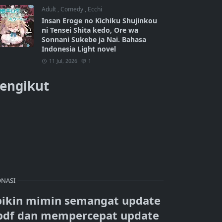
Adult
,
Comedy
,
Ecchi
Insan Eroge no Kichiku Shujinkou
ni Tensei Shita kedo, Ore wa
Sonnani Sukebe ja Nai. Bahasa
Indonesia Light novel
11 Jul, 2026
1
engikut
NASI
bikin mimin semangat update
pdf dan mempercepat update