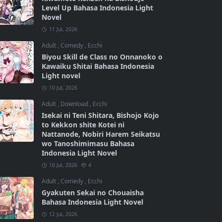
Level Up Bahasa Indonesia Light
Novel
11 Jul, 2026
Adult
,
Comedy
,
Ecchi
Biyou Skill de Class no Onnanoko o
Kawaiku Shitai Bahasa Indonesia
Light novel
10 Jul, 2026
Adult
,
Download
,
Ecchi
Isekai ni Teni Shitara, Bishojo Kojo
to Kekkon shite Kotei ni
Nattanode, Nobiri Harem Seikatsu
wo Tanoshimimasu Bahasa
Indonesia Light Novel
10 Jul, 2026
4
Adult
,
Comedy
,
Ecchi
Gyakuten Sekai no Chouaisha
Bahasa Indonesia Light Novel
12 Jul, 2026