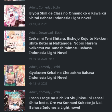
Adult
,
Comedy
,
Ecchi
Biyou Skill de Class no Onnanoko o Kawaiku
Shitai Bahasa Indonesia Light novel
10 Jul, 2026
Adult
,
Download
,
Ecchi
Isekai ni Teni Shitara, Bishojo Kojo to Kekkon
shite Kotei ni Nattanode, Nobiri Harem
Seikatsu wo Tanoshimimasu Bahasa
Indonesia Light Novel
10 Jul, 2026
4
Adult
,
Comedy
,
Ecchi
Gyakuten Sekai no Chouaisha Bahasa
Indonesia Light Novel
12 Jul, 2026
Adult
,
Comedy
,
Ecchi
Insan Eroge no Kichiku Shujinkou ni Tensei
Shita kedo, Ore wa Sonnani Sukebe ja Nai.
Bahasa Indonesia Light novel