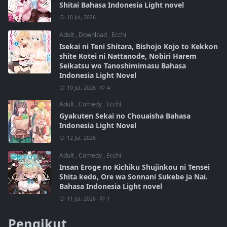
Shitai Bahasa Indonesia Light novel
10 Jul, 2026
Adult
,
Download
,
Ecchi
Isekai ni Teni Shitara, Bishojo Kojo to Kekkon
shite Kotei ni Nattanode, Nobiri Harem
Seikatsu wo Tanoshimimasu Bahasa
Indonesia Light Novel
10 Jul, 2026
4
Adult
,
Comedy
,
Ecchi
Gyakuten Sekai no Chouaisha Bahasa
Indonesia Light Novel
12 Jul, 2026
Adult
,
Comedy
,
Ecchi
Insan Eroge no Kichiku Shujinkou ni Tensei
Shita kedo, Ore wa Sonnani Sukebe ja Nai.
Bahasa Indonesia Light novel
11 Jul, 2026
1
Pengikut