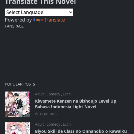
Translate This Novel
Powered by
Translate
FANSPAGE
POPULAR POSTS
Adult
,
Comedy
,
Ecchi
Kiwamete Kenzen na Bishoujo Level Up
Bahasa Indonesia Light Novel
11 Jul, 2026
Adult
,
Comedy
,
Ecchi
Biyou Skill de Class no Onnanoko o Kawaiku