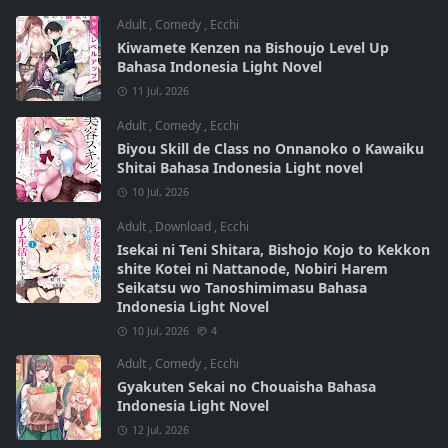
Adult
,
Comedy
,
Ecchi
Kiwamete Kenzen na Bishoujo Level Up
Bahasa Indonesia Light Novel
11 Jul, 2026
Adult
,
Comedy
,
Ecchi
Biyou Skill de Class no Onnanoko o Kawaiku
Shitai Bahasa Indonesia Light novel
10 Jul, 2026
Adult
,
Download
,
Ecchi
Isekai ni Teni Shitara, Bishojo Kojo to Kekkon
shite Kotei ni Nattanode, Nobiri Harem
Seikatsu wo Tanoshimimasu Bahasa
Indonesia Light Novel
10 Jul, 2026
4
Adult
,
Comedy
,
Ecchi
Gyakuten Sekai no Chouaisha Bahasa
Indonesia Light Novel
12 Jul, 2026