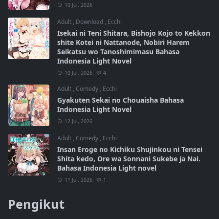
10 Jul, 2026
Adult
,
Download
,
Ecchi
Isekai ni Teni Shitara, Bishojo Kojo to Kekkon
shite Kotei ni Nattanode, Nobiri Harem
Seikatsu wo Tanoshimimasu Bahasa
Indonesia Light Novel
10 Jul, 2026
4
Adult
,
Comedy
,
Ecchi
Gyakuten Sekai no Chouaisha Bahasa
Indonesia Light Novel
12 Jul, 2026
Adult
,
Comedy
,
Ecchi
Insan Eroge no Kichiku Shujinkou ni Tensei
Shita kedo, Ore wa Sonnani Sukebe ja Nai.
Bahasa Indonesia Light novel
11 Jul, 2026
1
Pengikut