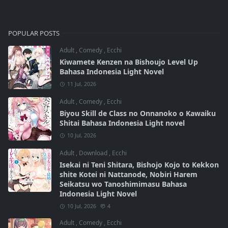
POPULAR POSTS
Adult
,
Comedy
,
Ecchi
Kiwamete Kenzen na Bishoujo Level Up
Bahasa Indonesia Light Novel
11 Jul, 2026
Adult
,
Comedy
,
Ecchi
Biyou Skill de Class no Onnanoko o Kawaiku
Shitai Bahasa Indonesia Light novel
10 Jul, 2026
Adult
,
Download
,
Ecchi
Isekai ni Teni Shitara, Bishojo Kojo to Kekkon
shite Kotei ni Nattanode, Nobiri Harem
Seikatsu wo Tanoshimimasu Bahasa
Indonesia Light Novel
10 Jul, 2026
4
Adult
,
Comedy
,
Ecchi