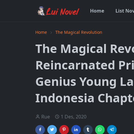
Home
List No
Home
The Magical Revolution
The Magical Revo
Reincarnated Pr
Genius Young L
Indonesia Chapt
Rue
1 Des, 2020