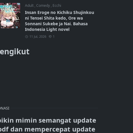
Adult
,
Comedy
,
Ecchi
Insan Eroge no Kichiku Shujinkou
ni Tensei Shita kedo, Ore wa
Sonnani Sukebe ja Nai. Bahasa
Indonesia Light novel
11 Jul, 2026
1
engikut
NASI
bikin mimin semangat update
pdf dan mempercepat update