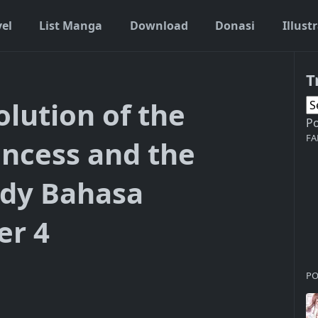
vel
List Manga
Download
Donasi
Illust
T
lution of the
P
FA
incess and the
ady Bahasa
er 4
PO