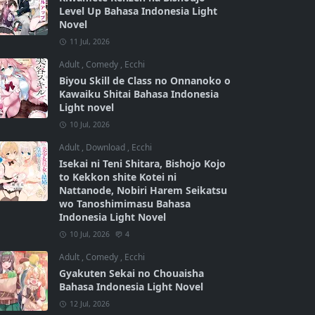
Level Up Bahasa Indonesia Light
Novel
11 Jul, 2026
Adult
,
Comedy
,
Ecchi
Biyou Skill de Class no Onnanoko o
Kawaiku Shitai Bahasa Indonesia
Light novel
10 Jul, 2026
Adult
,
Download
,
Ecchi
Isekai ni Teni Shitara, Bishojo Kojo
to Kekkon shite Kotei ni
Nattanode, Nobiri Harem Seikatsu
wo Tanoshimimasu Bahasa
Indonesia Light Novel
10 Jul, 2026
4
Adult
,
Comedy
,
Ecchi
Gyakuten Sekai no Chouaisha
Bahasa Indonesia Light Novel
12 Jul, 2026