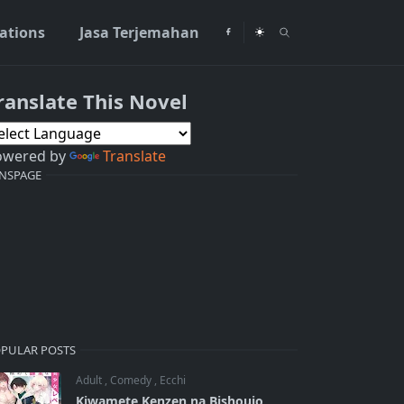
rations
Jasa Terjemahan
ranslate This Novel
owered by
Translate
NSPAGE
PULAR POSTS
Adult
,
Comedy
,
Ecchi
Kiwamete Kenzen na Bishoujo