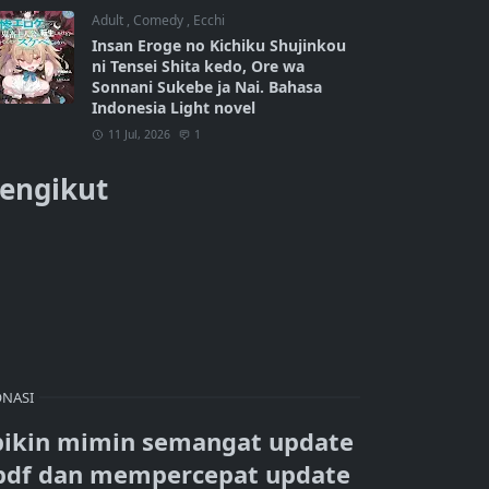
Adult
,
Comedy
,
Ecchi
Insan Eroge no Kichiku Shujinkou
ni Tensei Shita kedo, Ore wa
Sonnani Sukebe ja Nai. Bahasa
Indonesia Light novel
11 Jul, 2026
1
engikut
NASI
bikin mimin semangat update
pdf dan mempercepat update