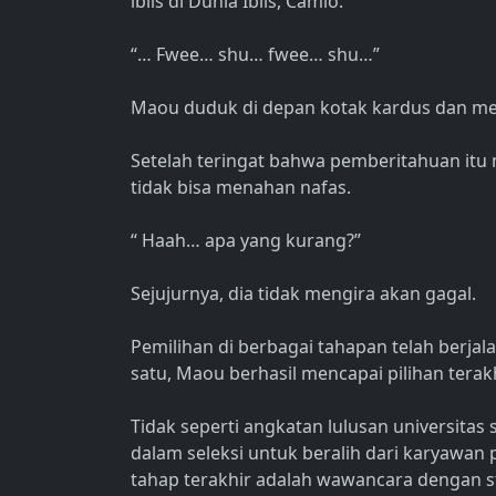
iblis di Dunia Iblis, Camio.
“… Fwee… shu… fwee… shu…”
Maou duduk di depan kotak kardus dan men
Setelah teringat bahwa pemberitahuan itu
tidak bisa menahan nafas.
“ Haah… apa yang kurang?”
Sejujurnya, dia tidak mengira akan gagal.
Pemilihan di berbagai tahapan telah berja
satu, Maou berhasil mencapai pilihan terakh
Tidak seperti angkatan lulusan universitas
dalam seleksi untuk beralih dari karyawa
tahap terakhir adalah wawancara dengan st