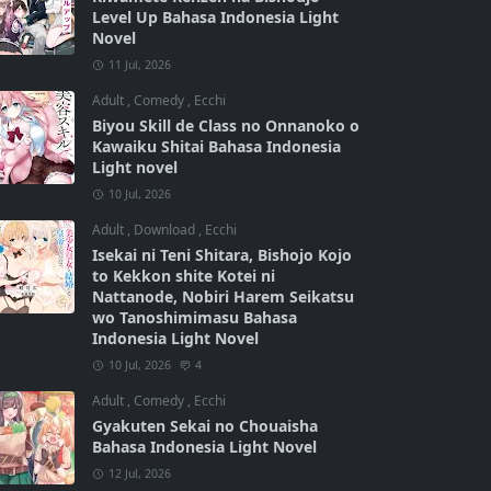
Level Up Bahasa Indonesia Light
Novel
11 Jul, 2026
Adult
,
Comedy
,
Ecchi
Biyou Skill de Class no Onnanoko o
Kawaiku Shitai Bahasa Indonesia
Light novel
10 Jul, 2026
Adult
,
Download
,
Ecchi
Isekai ni Teni Shitara, Bishojo Kojo
to Kekkon shite Kotei ni
Nattanode, Nobiri Harem Seikatsu
wo Tanoshimimasu Bahasa
Indonesia Light Novel
10 Jul, 2026
4
Adult
,
Comedy
,
Ecchi
Gyakuten Sekai no Chouaisha
Bahasa Indonesia Light Novel
12 Jul, 2026