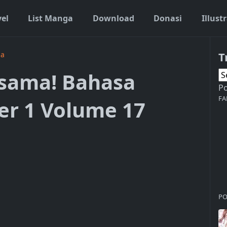
vel
List Manga
Download
Donasi
Illust
T
ia
sama! Bahasa
P
FA
er 1 Volume 17
PO