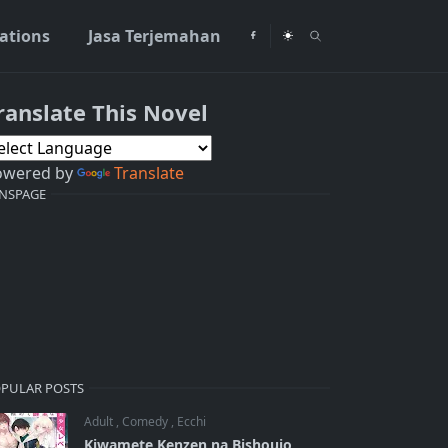
rations
Jasa Terjemahan
ranslate This Novel
owered by
Translate
NSPAGE
PULAR POSTS
Adult
,
Comedy
,
Ecchi
Kiwamete Kenzen na Bishoujo