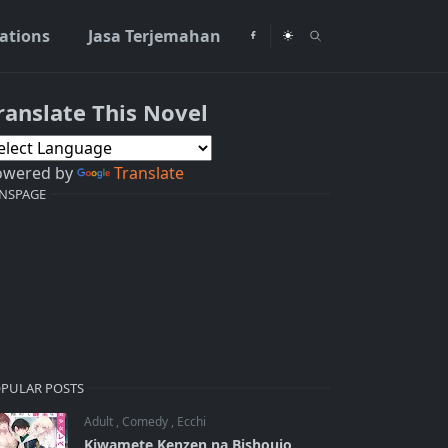
rations
Jasa Terjemahan
ranslate This Novel
owered by
Translate
NSPAGE
PULAR POSTS
Adult
,
Comedy
,
Ecchi
Kiwamete Kenzen na Bishoujo