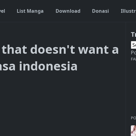
vel
List Manga
Download
Donasi
Illust
T
that doesn't want a
P
FA
asa indonesia
PO