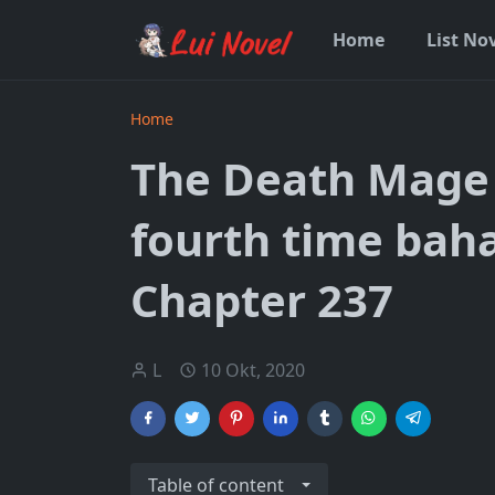
Home
List No
Home
The Death Mage 
fourth time bah
Chapter 237
L
10 Okt, 2020
Table of content