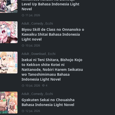
Level Up Bahasa Indonesia Light
Novel
11 Jul, 2026
Adult
,
Comedy
,
Ecchi
Biyou Skill de Class no Onnanoko o
Kawaiku Shitai Bahasa Indonesia
Light novel
10 Jul, 2026
Adult
,
Download
,
Ecchi
Isekai ni Teni Shitara, Bishojo Kojo
to Kekkon shite Kotei ni
Nattanode, Nobiri Harem Seikatsu
wo Tanoshimimasu Bahasa
Indonesia Light Novel
10 Jul, 2026
4
Adult
,
Comedy
,
Ecchi
Gyakuten Sekai no Chouaisha
Bahasa Indonesia Light Novel
12 Jul, 2026