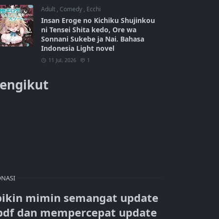
Adult
,
Comedy
,
Ecchi
Insan Eroge no Kichiku Shujinkou
ni Tensei Shita kedo, Ore wa
Sonnani Sukebe ja Nai. Bahasa
Indonesia Light novel
11 Jul, 2026
1
engikut
NASI
bikin mimin semangat update
pdf dan mempercepat update