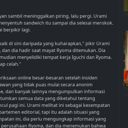
ayan sambil meninggalkan piring, lalu pergi. Urami
menyentuh sandwich itu sampai dia selesai merokok.
 berpikir lagi.
 baik di sini daripada yang kuharapkan," pikir Urami
, dan dia hadir saat mayat Ryoma ditemukan. Dia
emudian menyelidiki tempat kerja Iguchi dan Ryoma.
ap celah."
ksaan online besar-besaran setelah insiden
yawan yang tidak puas mulai secara anonim
ne, dan banyak lainnya mengumpulkan informasi
antumkan semua data yang diketahui tentang
ul pagi ini. Urami melihat ini sebagai kesempatan
rtemen editorial, tapi itu adalah situasi yang
mpatan ini, dia perlu mengungkap informasi yang
ta perusahaan Ryoma, dan dia menemukan bahwa