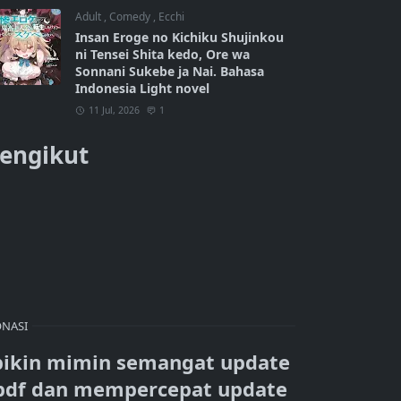
Adult
,
Comedy
,
Ecchi
Insan Eroge no Kichiku Shujinkou
ni Tensei Shita kedo, Ore wa
Sonnani Sukebe ja Nai. Bahasa
Indonesia Light novel
11 Jul, 2026
1
engikut
NASI
bikin mimin semangat update
pdf dan mempercepat update