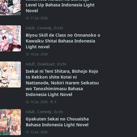
Level Up Bahasa Indonesia Light
Novel
11 Jul, 2026
Adult
,
Comedy
,
Ecchi
Biyou Skill de Class no Onnanoko o
Kawaiku Shitai Bahasa Indonesia
Light novel
10 Jul, 2026
Adult
,
Download
,
Ecchi
Isekai ni Teni Shitara, Bishojo Kojo
to Kekkon shite Kotei ni
Nattanode, Nobiri Harem Seikatsu
wo Tanoshimimasu Bahasa
Indonesia Light Novel
10 Jul, 2026
4
Adult
,
Comedy
,
Ecchi
Gyakuten Sekai no Chouaisha
Bahasa Indonesia Light Novel
12 Jul, 2026