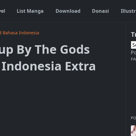
vel
List Manga
Download
Donasi
Illust
T
d Bahasa Indonesia
up By The Gods
P
FA
 Indonesia Extra
PO