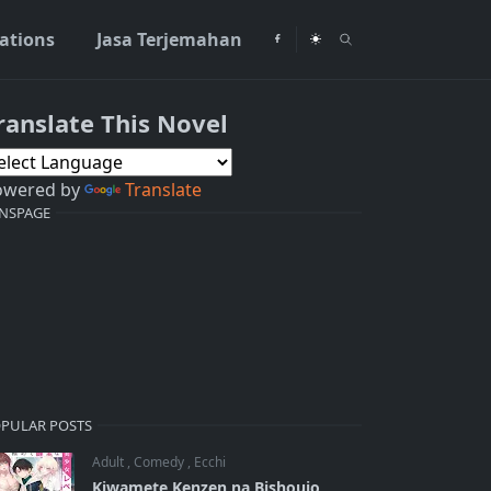
rations
Jasa Terjemahan
ranslate This Novel
owered by
Translate
NSPAGE
PULAR POSTS
Adult
,
Comedy
,
Ecchi
Kiwamete Kenzen na Bishoujo