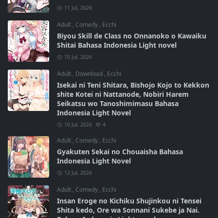
11 Jul, 2026
Adult
,
Comedy
,
Ecchi
Biyou Skill de Class no Onnanoko o Kawaiku
Shitai Bahasa Indonesia Light novel
10 Jul, 2026
Adult
,
Download
,
Ecchi
Isekai ni Teni Shitara, Bishojo Kojo to Kekkon
shite Kotei ni Nattanode, Nobiri Harem
Seikatsu wo Tanoshimimasu Bahasa
Indonesia Light Novel
10 Jul, 2026
4
Adult
,
Comedy
,
Ecchi
Gyakuten Sekai no Chouaisha Bahasa
Indonesia Light Novel
12 Jul, 2026
Adult
,
Comedy
,
Ecchi
Insan Eroge no Kichiku Shujinkou ni Tensei
Shita kedo, Ore wa Sonnani Sukebe ja Nai.