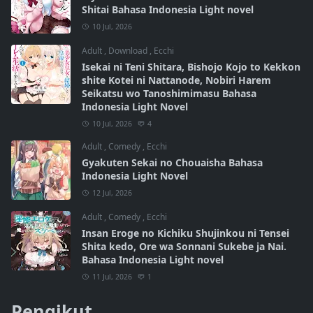
Shitai Bahasa Indonesia Light novel
10 Jul, 2026
Adult
,
Download
,
Ecchi
Isekai ni Teni Shitara, Bishojo Kojo to Kekkon
shite Kotei ni Nattanode, Nobiri Harem
Seikatsu wo Tanoshimimasu Bahasa
Indonesia Light Novel
10 Jul, 2026
4
Adult
,
Comedy
,
Ecchi
Gyakuten Sekai no Chouaisha Bahasa
Indonesia Light Novel
12 Jul, 2026
Adult
,
Comedy
,
Ecchi
Insan Eroge no Kichiku Shujinkou ni Tensei
Shita kedo, Ore wa Sonnani Sukebe ja Nai.
Bahasa Indonesia Light novel
11 Jul, 2026
1
Pengikut