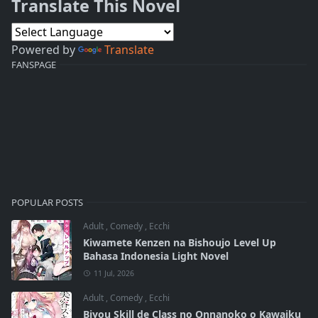
Translate This Novel
Powered by
Translate
FANSPAGE
POPULAR POSTS
Adult
,
Comedy
,
Ecchi
Kiwamete Kenzen na Bishoujo Level Up
Bahasa Indonesia Light Novel
11 Jul, 2026
Adult
,
Comedy
,
Ecchi
Biyou Skill de Class no Onnanoko o Kawaiku