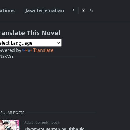
rations
Jasa Terjemahan
ranslate This Novel
owered by
Translate
NSPAGE
PULAR POSTS
Adult
,
Comedy
,
Ecchi
Kiwamete Kenzen na Bishoujo