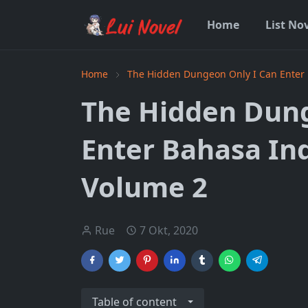
Home
List No
Home
The Hidden Dungeon Only I Can Enter
The Hidden Dung
Enter Bahasa In
Volume 2
Rue
7 Okt, 2020
Table of content