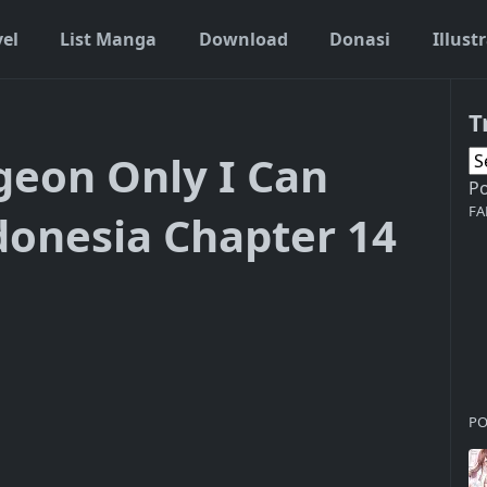
vel
List Manga
Download
Donasi
Illust
T
eon Only I Can
P
FA
donesia Chapter 14
PO