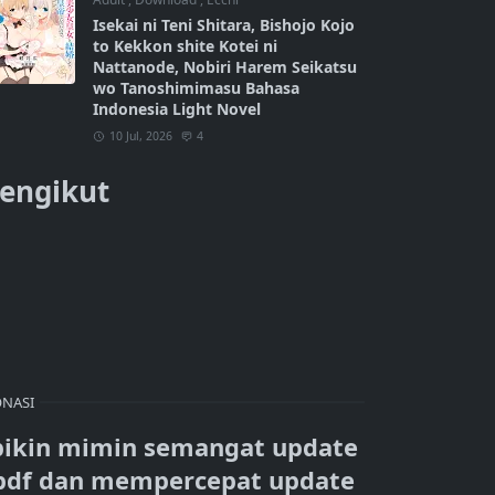
Isekai ni Teni Shitara, Bishojo Kojo
to Kekkon shite Kotei ni
Nattanode, Nobiri Harem Seikatsu
wo Tanoshimimasu Bahasa
Indonesia Light Novel
10 Jul, 2026
4
engikut
NASI
bikin mimin semangat update
pdf dan mempercepat update