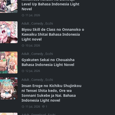
Level Up Bahasa Indonesia Light
Novel
11 Jul, 2026
Adult
,
Comedy
,
Ecchi
Biyou Skill de Class no Onnanoko o
Kawaiku Shitai Bahasa Indonesia
Light novel
10 Jul, 2026
Adult
,
Comedy
,
Ecchi
Gyakuten Sekai no Chouaisha
Bahasa Indonesia Light Novel
12 Jul, 2026
Adult
,
Comedy
,
Ecchi
Insan Eroge no Kichiku Shujinkou
ni Tensei Shita kedo, Ore wa
Sonnani Sukebe ja Nai. Bahasa
Indonesia Light novel
11 Jul, 2026
1
Adult
,
Download
,
Ecchi