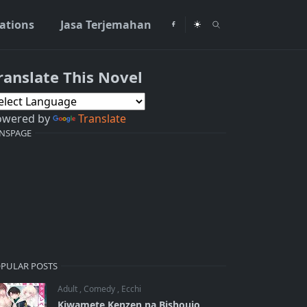
rations
Jasa Terjemahan
ranslate This Novel
owered by
Translate
NSPAGE
PULAR POSTS
Adult
,
Comedy
,
Ecchi
Kiwamete Kenzen na Bishoujo