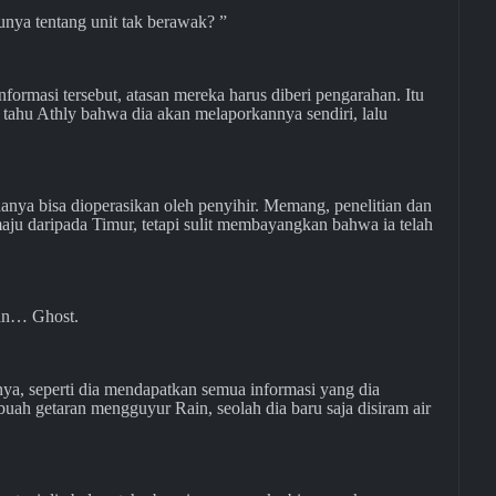
nya tentang unit tak berawak? ”
ormasi tersebut, atasan mereka harus diberi pengarahan. Itu
i tahu Athly bahwa dia akan melaporkannya sendiri, lalu
anya bisa dioperasikan oleh penyihir. Memang, penelitian dan
ju daripada Timur, tetapi sulit membayangkan bahwa ia telah
dan… Ghost.
tnya, seperti dia mendapatkan semua informasi yang dia
ah getaran mengguyur Rain, seolah dia baru saja disiram air