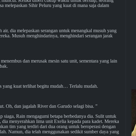
uncul. Ketika diberi cukup waktu untuk bersiap, seorang
sa melepaskan Sihir Peluru yang kuat di mana saja dalam
tah air, dia melepaskan serangan untuk menangkal musuh yang
ereka. Musuh menghindarinya, menghindari serangan jarak
 menembus dan merusak mesin satu unit, sementara yang lain
mbak.
is yang kuat terlihat begitu mudah… Terlalu mudah.
jut. Oh, dan jagalah River dan Garudo selagi bisa. ”
p siaga, Rain mengagumi betapa berbedanya dia. Sulit untuk
 dia menyerahkan lima unit Exelia kepada para kadet. Mereka
kan tim yang terdiri dari dua orang untuk beroperasi dengan
lah. Namun, dia telah menggunakan sedikit sumber daya yang