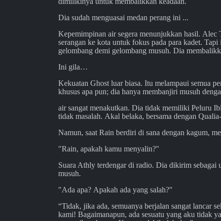
dimilikinya untuk membalikkan keadaan.
Dia sudah menguasai medan perang ini ...
Kepemimpinan air segera menunjukkan hasil. Alec 
serangan ke kota untuk fokus pada para kadet. Tapi
gelombang demi gelombang musuh. Dia membalikkan
Ini gila…
Kekuatan Ghost luar biasa. Itu melampaui semua p
khusus apa pun; dia hanya membanjiri musuh denga
air sangat menakutkan. Dia tidak memiliki Peluru Ibl
tidak masalah. Akal belaka, bersama dengan Qual
Namun, saat Rain berdiri di sana dengan kagum, meng
"Rain, apakah kamu menyalin?"
Suara Athly terdengar di radio. Dia dikirim sebaga
musuh.
"Ada apa? Apakah ada yang salah?"
“Tidak, jika ada, semuanya berjalan sangat lancar 
kami! Bagaimanapun, ada sesuatu yang aku tidak yak