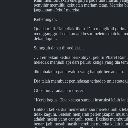
Rain memfokuskan energinya pada dua musuh yang m
penyihir memiliki kekuatan meriam tetap. Mereka bi
jangkauan efektif mereka.
Keheningan.
Qualia milik Rain diaktifkan. Dan mengikuti perin
mengganggu. Ledakan api besar meletus di dekat m
dekat, tapi ...
Sungguh dapat diprediksi…
… Tembakan kedua berikutnya, peluru Pharel Rain,
meledak menjadi api dari peluru ketiga yang dia te
ditembakkan pada waktu yang hampir bersamaan.
Dia telah membuat penindasan terhadap unit strateg
Ghost ini… adalah monster!
"Kerja bagus. Tetap siaga sampai instruksi lebih lan
Bahkan ketika dia memerintahkan mereka untuk teta
tidak kagum. Setelah menjarah perlengkapan musuh,
adalah mesin yang canggih, tetapi Exelias membutuh
benar, jadi musuh masih membuat mereka kalah jum