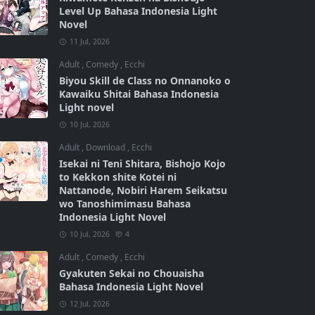
Level Up Bahasa Indonesia Light
Novel
11 Jul, 2026
Adult
,
Comedy
,
Ecchi
Biyou Skill de Class no Onnanoko o
Kawaiku Shitai Bahasa Indonesia
Light novel
10 Jul, 2026
Adult
,
Download
,
Ecchi
Isekai ni Teni Shitara, Bishojo Kojo
to Kekkon shite Kotei ni
Nattanode, Nobiri Harem Seikatsu
wo Tanoshimimasu Bahasa
Indonesia Light Novel
10 Jul, 2026
4
Adult
,
Comedy
,
Ecchi
Gyakuten Sekai no Chouaisha
Bahasa Indonesia Light Novel
12 Jul, 2026