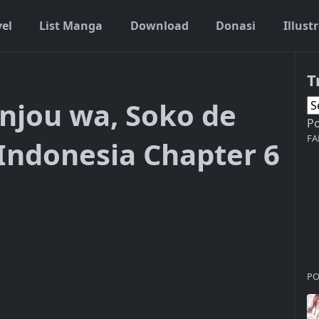
vel
List Manga
Download
Donasi
Illust
T
njou wa, Soko de
P
FA
 Indonesia Chapter 6
PO