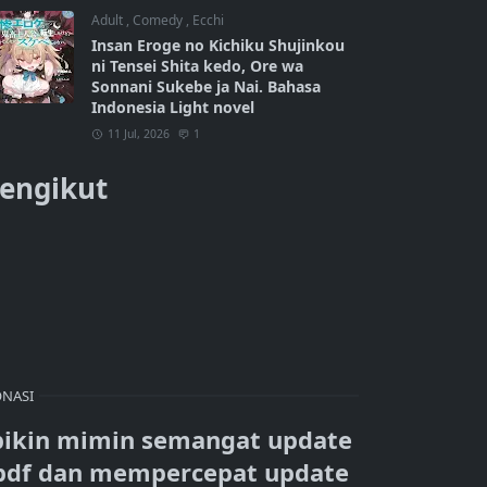
Adult
,
Comedy
,
Ecchi
Insan Eroge no Kichiku Shujinkou
ni Tensei Shita kedo, Ore wa
Sonnani Sukebe ja Nai. Bahasa
Indonesia Light novel
11 Jul, 2026
1
engikut
NASI
bikin mimin semangat update
pdf dan mempercepat update