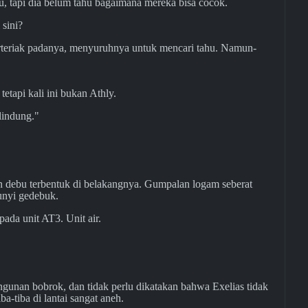
tu, tapi dia belum tahu bagaimana mereka bisa cocok.
sini?
berteriak padanya, menyuruhnya untuk mencari tahu. Namun-
tetapi kali ini bukan Athly.
lindung."
n debu terbentuk di belakangnya. Gumpalan logam seberat
unyi gedebuk.
pada unit AT3. Unit air.
ngunan bobrok, dan tidak perlu dikatakan bahwa Exelias tidak
a-tiba di lantai sangat aneh.