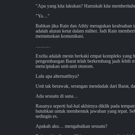
"Apa yang kita lakukan? Haruskah kita memberitahu
"Ya…"
Bahkan jika Rain dan Athly meragukan keabsahan inf
adalah aturan ketat dalam militer. Jadi Rain member
memutuskan komunikasi.
………
Exelia adalah mesin berkaki empat kompleks yang h
pengembangan Barat telah berkembang jauh lebih ma
menciptakan unit-unit otonom.
Lalu apa alternatifnya?
Unit tak berawak, serangan mendadak dari Barat, 
Ada sesuatu di sana…
Rasanya seperti hal-hal akhirnya diklik pada tempa
butuhkan untuk membentuk jawaban yang tepat. Sebu
sedingin es.
Apakah aku… mengabaikan sesuatu?