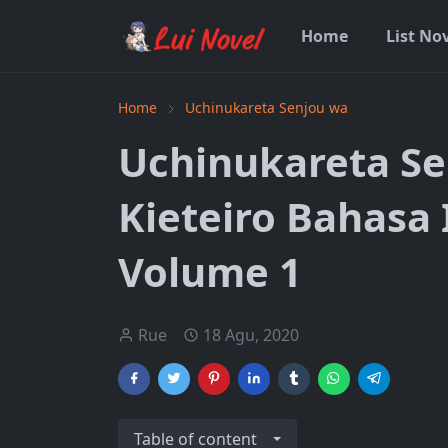
Home
List No
Home
Uchinukareta Senjou wa
Uchinukareta Se
Kieteiro Bahasa
Volume 1
Rue
18 Agu, 2020
Table of content