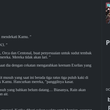
a mendekati Kamu. "
P
N3. "
, Orca dan Centonal, buat penyesuaian untuk sudut tembak
mereka. Mereka tidak akan lari. ”
 saat dia dengan cekatan mengarahkan keenam Exelias yang
t musuh yang saat ini berada tiga ratus tiga puluh kaki di
bak Kamu. Hancurkan mereka, ”panggilnya kasar.
DO
usuh yang bahkan belum datang… Biasanya, Rain akan
n air.