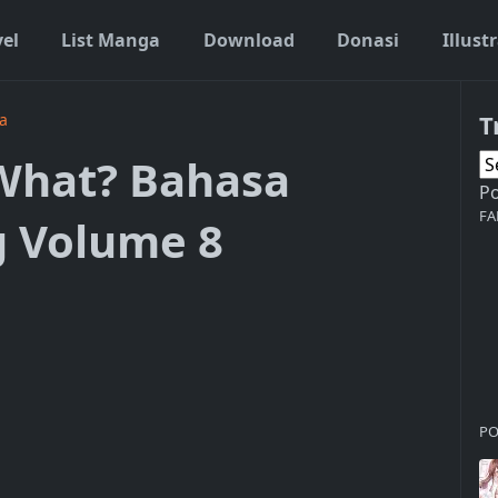
vel
List Manga
Download
Donasi
Illust
T
a
 What? Bahasa
P
FA
g Volume 8
PO