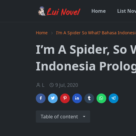
Home
List No
Home
I’m A Spider So What? Bahasa Indonesi
I’m A Spider, So
Indonesia Prolo
L
9 Jul, 2020
Table of content