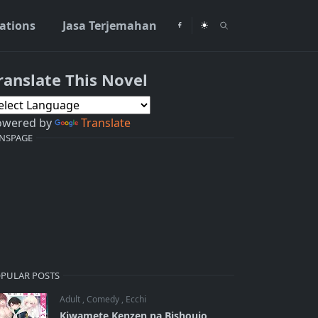
rations
Jasa Terjemahan
ranslate This Novel
owered by
Translate
NSPAGE
PULAR POSTS
Adult
,
Comedy
,
Ecchi
Kiwamete Kenzen na Bishoujo