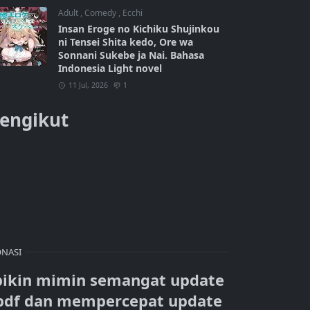
Adult
,
Comedy
,
Ecchi
Insan Eroge no Kichiku Shujinkou
ni Tensei Shita kedo, Ore wa
Sonnani Sukebe ja Nai. Bahasa
Indonesia Light novel
11 Jul, 2026
1
engikut
NASI
bikin mimin semangat update
pdf dan mempercepat update