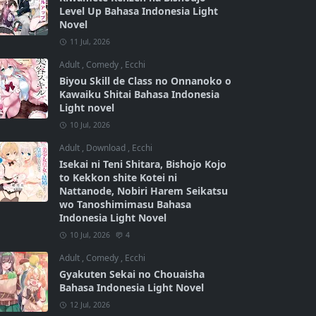
Level Up Bahasa Indonesia Light
Novel
11 Jul, 2026
Adult
,
Comedy
,
Ecchi
Biyou Skill de Class no Onnanoko o
Kawaiku Shitai Bahasa Indonesia
Light novel
10 Jul, 2026
Adult
,
Download
,
Ecchi
Isekai ni Teni Shitara, Bishojo Kojo
to Kekkon shite Kotei ni
Nattanode, Nobiri Harem Seikatsu
wo Tanoshimimasu Bahasa
Indonesia Light Novel
10 Jul, 2026
4
Adult
,
Comedy
,
Ecchi
Gyakuten Sekai no Chouaisha
Bahasa Indonesia Light Novel
12 Jul, 2026