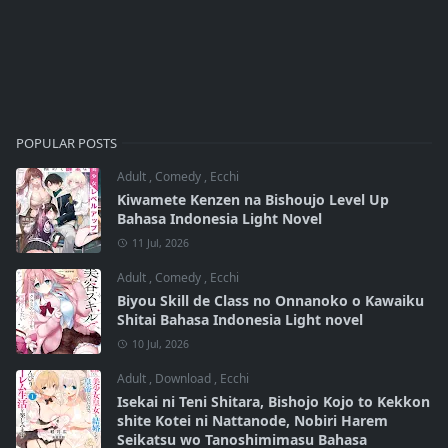
POPULAR POSTS
Adult
,
Comedy
,
Ecchi
Kiwamete Kenzen na Bishoujo Level Up
Bahasa Indonesia Light Novel
11 Jul, 2026
Adult
,
Comedy
,
Ecchi
Biyou Skill de Class no Onnanoko o Kawaiku
Shitai Bahasa Indonesia Light novel
10 Jul, 2026
Adult
,
Download
,
Ecchi
Isekai ni Teni Shitara, Bishojo Kojo to Kekkon
shite Kotei ni Nattanode, Nobiri Harem
Seikatsu wo Tanoshimimasu Bahasa