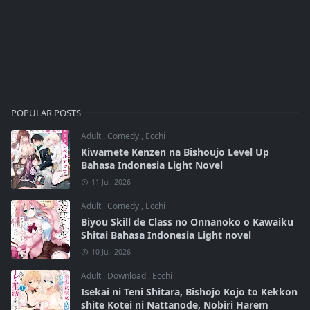
POPULAR POSTS
Adult
,
Comedy
,
Ecchi
Kiwamete Kenzen na Bishoujo Level Up
Bahasa Indonesia Light Novel
11 Jul, 2026
Adult
,
Comedy
,
Ecchi
Biyou Skill de Class no Onnanoko o Kawaiku
Shitai Bahasa Indonesia Light novel
10 Jul, 2026
Adult
,
Download
,
Ecchi
Isekai ni Teni Shitara, Bishojo Kojo to Kekkon
shite Kotei ni Nattanode, Nobiri Harem