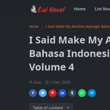
Home
List No
Home
I Said Make My Abilities Average! Bah
I Said Make My A
Bahasa Indonesi
Volume 4
Rue
1 Feb, 2020
Table of content