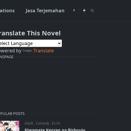
rations
Jasa Terjemahan
ranslate This Novel
owered by
Translate
NSPAGE
PULAR POSTS
Adult
,
Comedy
,
Ecchi
Kiwamete Kenzen na Bishoujo