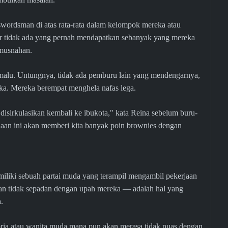
swordsman di atas rata-rata dalam kelompok mereka atau
ir tidak ada yang pernah mendapatkan sebanyak yang mereka
emusnahan.
at malu. Untungnya, tidak ada pemburu lain yang mendengarnya,
eka. Mereka berempat menghela nafas lega.
, disirkulasikan kembali ke ibukota," kata Reina sebelum buru-
jaan ini akan memberi kita banyak poin brownies dengan
miliki sebuah partai muda yang terampil mengambil pekerjaan
hkan tidak sepadan dengan upah mereka — adalah hal yang
.
, pria atau wanita muda mana pun akan merasa tidak puas dengan