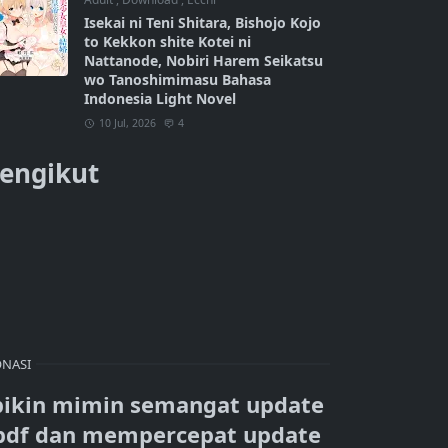
Isekai ni Teni Shitara, Bishojo Kojo
to Kekkon shite Kotei ni
Nattanode, Nobiri Harem Seikatsu
wo Tanoshimimasu Bahasa
Indonesia Light Novel
10 Jul, 2026
4
engikut
NASI
bikin mimin semangat update
pdf dan mempercepat update