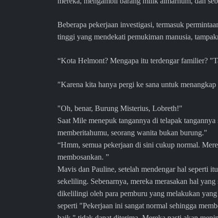
mereka, mengambil barang milik almarhum, dan seb
Beberapa pekerjaan investigasi, termasuk permint
tinggi yang mendekati pemukiman manusia, tampakn
“Kota Helmont? Mengapa itu terdengar familier? "T
"Karena kita hanya pergi ke sana untuk menangkap
"Oh, benar, Burung Misterius, Lobreth!"
Saat Mile menepuk tangannya di telapak tangannya
memberitahumu, seorang wanita bukan burung.
“Hmm, semua pekerjaan di sini cukup normal. Mere
membosankan. ”
Mavis dan Pauline, setelah mendengar hal seperti it
sekeliling. Sebenarnya, mereka merasakan hal yang
dikelilingi oleh para pemburu yang melakukan yang 
seperti "Pekerjaan ini sangat normal sehingga me
baik," tidak dapat diterima. Mereka pasti akan men