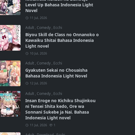
Level Up Bahasa Indonesia Light
Novel
11 Jul, 2026
Adult
,
Comedy
,
Ecchi
Biyou Skill de Class no Onnanoko o
Kawaiku Shitai Bahasa Indonesia
Light novel
10 Jul, 2026
Adult
,
Comedy
,
Ecchi
Gyakuten Sekai no Chouaisha
Bahasa Indonesia Light Novel
12 Jul, 2026
Adult
,
Comedy
,
Ecchi
Insan Eroge no Kichiku Shujinkou
ni Tensei Shita kedo, Ore wa
Sonnani Sukebe ja Nai. Bahasa
Indonesia Light novel
11 Jul, 2026
1
Adult
,
Download
,
Ecchi