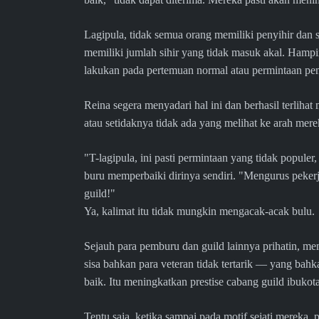
Lagipula, tidak semua orang memiliki penyihir dan 
memiliki jumlah sihir yang tidak masuk akal. Hamp
lakukan pada pertemuan normal atau permintaan p
Reina segera menyadari hal ini dan berhasil terlih
atau setidaknya tidak ada yang melihat ke arah mer
"T-lagipula, ini pasti permintaan yang tidak populer
buru memperbaiki dirinya sendiri. "Mengurus peker
guild!"
Ya, kalimat itu tidak mungkin mengacak-acak bulu.
Sejauh para pemburu dan guild lainnya prihatin, me
sisa bahkan para veteran tidak tertarik — yang ba
baik. Itu meningkatkan prestise cabang guild ibukota
Tentu saja, ketika sampai pada motif sejati mereka