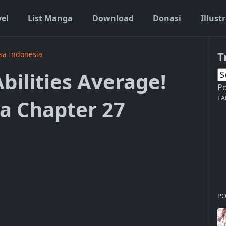
vel
List Manga
Download
Donasi
Illust
T
asa Indonesia
bilities Average!
P
FA
a Chapter 27
PO