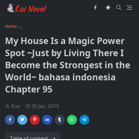
Home
My House Is a Magic Power Spot ~Just by Living There
My House Is a Magic Power
Spot ~Just by Living There I
Become the Strongest in the
World~ bahasa indonesia
Chapter 95
Rue
26 Jan, 2019
Table of content