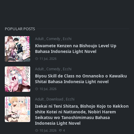
POPULAR POSTS
Adult
,
Comedy
,
Ecchi
Kiwamete Kenzen na Bishoujo Level Up
Bahasa Indonesia Light Novel
11 Jul, 2026
Adult
,
Comedy
,
Ecchi
Biyou Skill de Class no Onnanoko o Kawaiku
Shitai Bahasa Indonesia Light novel
10 Jul, 2026
Adult
,
Download
,
Ecchi
Isekai ni Teni Shitara, Bishojo Kojo to Kekkon
shite Kotei ni Nattanode, Nobiri Harem
Seikatsu wo Tanoshimimasu Bahasa
Indonesia Light Novel
10 Jul, 2026
4