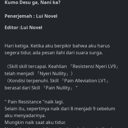
Kumo Desu ga, Nani ka?
Penerjemah : Lui Novel
Editor :Lui Novel
Hari ketiga. Ketika aku berpikir bahwa aku harus
segera tidur, ada pesan ilahi dari suara surga.
Skill skill tercapai. Keahlian
Resistensi Nyeri LV9
《
『
』
telah menjadi
Nyeri Nullity
『
』》
Kondisi terpenuhi. Skill
Pain Alleviation LV1
《
『
』
berasal dari Skill
Pain Nullity
"
『
』
" Pain Resistance "naik lagi.
Selain itu, sepertinya naik dari 8 menjadi 9 sebelum
aku menyadarinya.
Mungkin naik saat aku tidur.