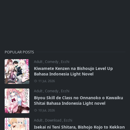
POPULAR POSTS
Adult
,
Comedy
,
Ecchi
Kiwamete Kenzen na Bishoujo Level Up
Bahasa Indonesia Light Novel
11 Jul, 2026
Adult
,
Comedy
,
Ecchi
Biyou Skill de Class no Onnanoko o Kawaiku
Shitai Bahasa Indonesia Light novel
10 Jul, 2026
Adult
,
Download
,
Ecchi
Isekai ni Teni Shitara, Bishojo Kojo to Kekkon