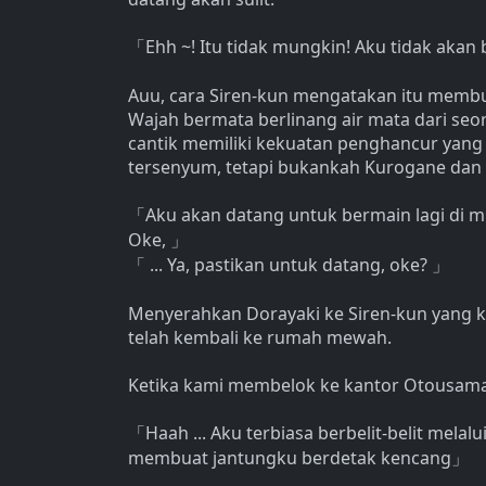
Ehh ~! Itu tidak mungkin! Aku tidak akan
「
Auu, cara Siren-kun mengatakan itu membu
Wajah bermata berlinang air mata dari seora
cantik memiliki kekuatan penghancur yang s
tersenyum, tetapi bukankah Kurogane dan 
Aku akan datang untuk bermain lagi di mu
「
Oke,
」
... Ya, pastikan untuk datang, oke?
「
」
Menyerahkan Dorayaki ke Siren-kun yang k
telah kembali ke rumah mewah.
Ketika kami membelok ke kantor Otousama, 
Haah ... Aku terbiasa berbelit-belit melal
「
membuat jantungku berdetak kencang
」