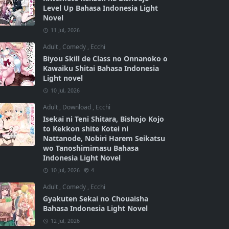
Level Up Bahasa Indonesia Light
Novel
11 Jul, 2026
Adult
,
Comedy
,
Ecchi
Biyou Skill de Class no Onnanoko o
Kawaiku Shitai Bahasa Indonesia
Light novel
10 Jul, 2026
Adult
,
Download
,
Ecchi
Isekai ni Teni Shitara, Bishojo Kojo
to Kekkon shite Kotei ni
Nattanode, Nobiri Harem Seikatsu
wo Tanoshimimasu Bahasa
Indonesia Light Novel
10 Jul, 2026
4
Adult
,
Comedy
,
Ecchi
Gyakuten Sekai no Chouaisha
Bahasa Indonesia Light Novel
12 Jul, 2026