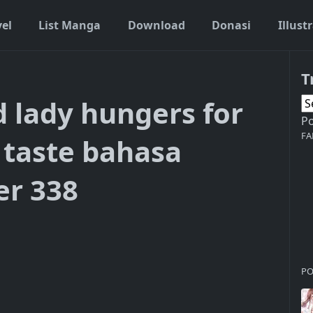
vel
List Manga
Download
Donasi
Illust
T
 lady hungers for
P
FA
taste bahasa
er 338
PO