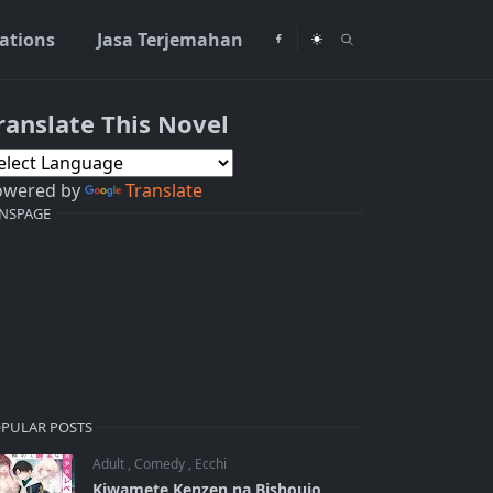
rations
Jasa Terjemahan
ranslate This Novel
owered by
Translate
NSPAGE
PULAR POSTS
Adult
,
Comedy
,
Ecchi
Kiwamete Kenzen na Bishoujo