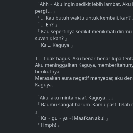
Ahh ~ Aku ingin sedikit lebih lambat. Ak
「
pergi ...
」
... Kau butuh waktu untuk kembali, kan?
『
... Eh?
「
」
Kau sepertinya sedikit menikmati dirimu
『
suvenir, kan?
』
Ka ... Kaguya
「
」
T ... tidak bagus. Aku benar-benar lupa te
Aku meninggalkan Kaguya, memberitahunya
berikutnya.
Merasakan aura negatif menyebar, aku d
Kaguya.
Aku, aku minta maaf. Kaguya ...
「
」
Baumu sangat harum. Kamu pasti telah m
『
』
Ka ~ gu ~ ya ~! Maafkan aku!
「
」
Hmph!
『
』