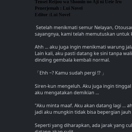
Tensei Reijou wa Shomin no Aji ni Uete Iru
Penerjemah : Lui Novel
Editor :Lui Novel
Setelah menikmati semur Nelayan, Otousam
sayangnya, kami telah memutuskan untuk 
Ahh ... aku juga ingin menikmati warung ja
Lain kali, aku pasti datang ke sini tanpa 
dinding gembala kembali normal.
Ehh ~? Kamu sudah pergi !?
「
」
Siren-kun mengeluh. Aku juga ingin tinggal 
aku mengatakan demikian ...
"Aku minta maaf. Aku akan datang lagi ... a
jadi aku mungkin tidak bisa bepergian jau
Seperti yang diharapkan, ada jarak yang cu
datang akan sulit.