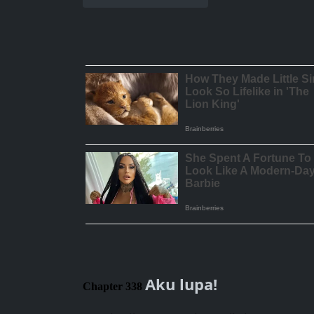
Aku lupa!
Chapter 338