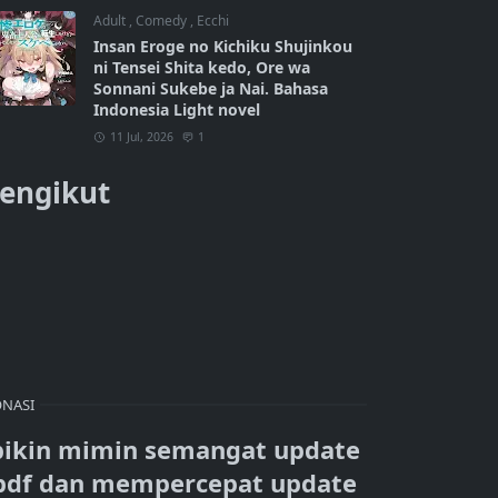
Adult
,
Comedy
,
Ecchi
Insan Eroge no Kichiku Shujinkou
ni Tensei Shita kedo, Ore wa
Sonnani Sukebe ja Nai. Bahasa
Indonesia Light novel
11 Jul, 2026
1
engikut
NASI
bikin mimin semangat update
pdf dan mempercepat update