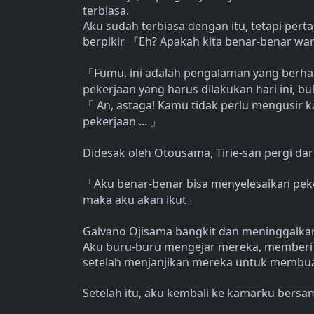
terbiasa.
Aku sudah terbiasa dengan itu, tetapi pert
berpikir
Eh? Apakah kita benar-benar wa
『
Fumu, ini adalah pengalaman yang berhar
「
pekerjaan yang harus dilakukan hari ini, b
An, astaga! Kamu tidak perlu mengusir ka
「
pekerjaan ...
」
Didesak oleh Otousama, Tirie-san pergi da
Aku benar-benar bisa menyelesaikan peker
「
maka aku akan ikut
」
Galvano Ojisama bangkit dan meninggalkan 
Aku buru-buru mengejar mereka, memberi 
setelah menjanjikan mereka untuk membuat
Setelah itu, aku kembali ke kamarku bers