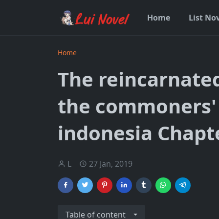
Home
List No
Home
The reincarnated
the commoners' 
indonesia Chapt
L
27 Jan, 2019
Table of content