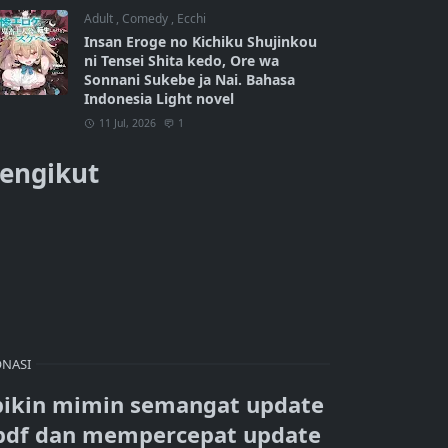
Adult
,
Comedy
,
Ecchi
Insan Eroge no Kichiku Shujinkou
ni Tensei Shita kedo, Ore wa
Sonnani Sukebe ja Nai. Bahasa
Indonesia Light novel
11 Jul, 2026
1
engikut
NASI
bikin mimin semangat update
pdf dan mempercepat update