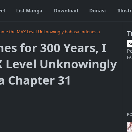
vel
List Manga
Download
Donasi
Illust
T
Became the MAX Level Unknowingly bahasa indonesia
mes for 300 Years, I
P
FA
 Level Unknowingly
a Chapter 31
PO