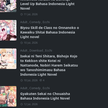
Level Up Bahasa Indonesia Light
Novel
11 Jul, 2026
Adult
,
Comedy
,
Ecchi
Biyou Skill de Class no Onnanoko o
Kawaiku Shitai Bahasa Indonesia
Light novel
10 Jul, 2026
Adult
,
Download
,
Ecchi
Isekai ni Teni Shitara, Bishojo Kojo
to Kekkon shite Kotei ni
Nattanode, Nobiri Harem Seikatsu
wo Tanoshimimasu Bahasa
Indonesia Light Novel
10 Jul, 2026
4
Adult
,
Comedy
,
Ecchi
Gyakuten Sekai no Chouaisha
Bahasa Indonesia Light Novel
12 Jul, 2026