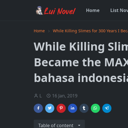
Home
List No
Home
While Killing Slimes for 300 Years I 
While Killing Sli
Became the MAX
bahasa indonesi
L
16 Jan, 2019
Table of content