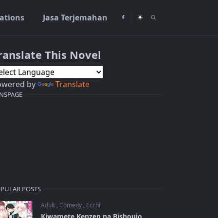
rations
Jasa Terjemahan
ranslate This Novel
owered by
Translate
NSPAGE
PULAR POSTS
Adult
,
Comedy
,
Ecchi
Kiwamete Kenzen na Bishoujo