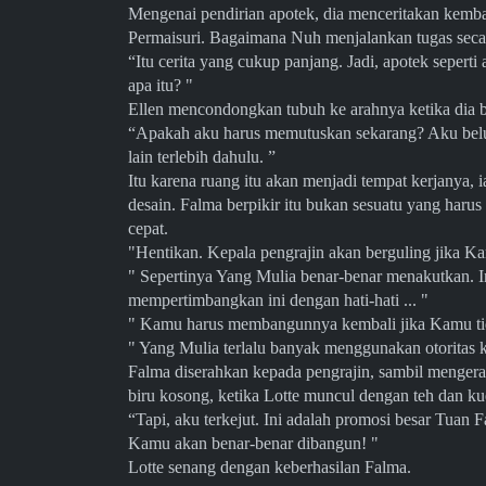
Mengenai pendirian apotek, dia menceritakan kemb
Permaisuri. Bagaimana Nuh menjalankan tugas sec
“Itu cerita yang cukup panjang. Jadi, apotek sepert
apa itu? "
Ellen mencondongkan tubuh ke arahnya ketika dia
“Apakah aku harus memutuskan sekarang? Aku belum 
lain terlebih dahulu. ”
Itu karena ruang itu akan menjadi tempat kerjanya,
desain. Falma berpikir itu bukan sesuatu yang ha
cepat.
"Hentikan. Kepala pengrajin akan berguling jika K
" Sepertinya Yang Mulia benar-benar menakutkan. 
mempertimbangkan ini dengan hati-hati ... "
" Kamu harus membangunnya kembali jika Kamu ti
" Yang Mulia terlalu banyak menggunakan otoritas
Falma diserahkan kepada pengrajin, sambil mengerang
biru kosong, ketika Lotte muncul dengan teh dan 
“Tapi, aku terkejut. Ini adalah promosi besar Tuan F
Kamu akan benar-benar dibangun! "
Lotte senang dengan keberhasilan Falma.