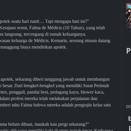
tek suatu hari nanti ... Tapi mengapa hari ini?"
erajaan resmi, Falma de Médicis (10 Tahun), yang telah
ecara langsung, tercengang di rumah keluarganya.
asan keluarga de Médicis. Kemarin, seorang utusan datang
menanggung biaya mendirikan apotek.
P
 apotek, sekarang diberi tanggung jawab untuk membangun
h besar. Dari bengkel-bengkel yang memiliki Surat Perintah
en, penggali, pandai besi, pedagang kayu, blower kaca,
dalam profesi mereka telah melakukan perjalanan dan
beri tahu Falma bahwa mereka adalah pengrajin kelas satu
DO
pertama belum dibuat, maukah kau pergi sekarang?"
ajin ahli yang memiliki kaki di pintu rumah besar. Keduanya