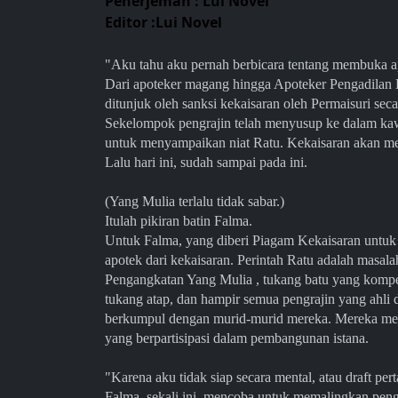
Penerjemah : Lui Novel
Editor :Lui Novel
"Aku tahu aku pernah berbicara tentang membuka apo
Dari apoteker magang hingga Apoteker Pengadilan K
ditunjuk oleh sanksi kekaisaran oleh Permaisuri s
Sekelompok pengrajin telah menyusup ke dalam kaw
untuk menyampaikan niat Ratu. Kekaisaran akan 
Lalu hari ini, sudah sampai pada ini.
(Yang Mulia terlalu tidak sabar.)
Itulah pikiran batin Falma.
Untuk Falma, yang diberi Piagam Kekaisaran untuk
apotek dari kekaisaran. Perintah Ratu adalah masala
Pengangkatan Yang Mulia , tukang batu yang kompet
tukang atap, dan hampir semua pengrajin yang ahli 
berkumpul dengan murid-murid mereka. Mereka mem
yang berpartisipasi dalam pembangunan istana.
"Karena aku tidak siap secara mental, atau draft 
Falma, sekali ini, mencoba untuk memalingkan pengr