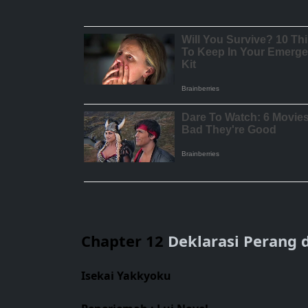
Chapter 12
Deklarasi Perang 
Isekai Yakkyoku