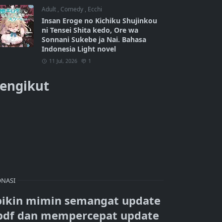
Adult
,
Comedy
,
Ecchi
Insan Eroge no Kichiku Shujinkou
ni Tensei Shita kedo, Ore wa
Sonnani Sukebe ja Nai. Bahasa
Indonesia Light novel
11 Jul, 2026
1
engikut
NASI
bikin mimin semangat update
pdf dan mempercepat update