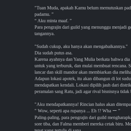
"Tuan Muda, apakah Kamu belum memutuskan pada
padamu. ”
“ Aku minta maaf. ”
Para pengrajin dari guild yang menunggu menjadi ge
tangannya.
"Sudah cukup, aku hanya akan mengabaikannya
Dia sudah putus asa.
Karena ayahnya dan Yang Mulia berkata bahwa dia d
untuk yang terburuk, dan mulai membuat rencana. Se
lancar dan skill mandor akan membiarkan dia mel
Adapun lokasi apotek, itu akan dibangun di lot sudu
mendapatkan kendali. Lokasi dipilih jauh dari distr
peramalan sang Ratu, jadi agar rival bisnisnya tid
"Aku mendapatkannya! Rincian halus akan ditempa
" Wow, seperti apa rupanya ... Eh !? Wha
ー
”
Paling-paling, para pengrajin dari guild mengharap
sore tiba, dan Falma memberi mereka cetak biru. M
tepat yang tertulis di sana.