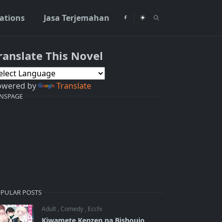
rations
Jasa Terjemahan
ranslate This Novel
owered by
Translate
NSPAGE
PULAR POSTS
Adult
,
Comedy
,
Ecchi
Kiwamete Kenzen na Bishoujo