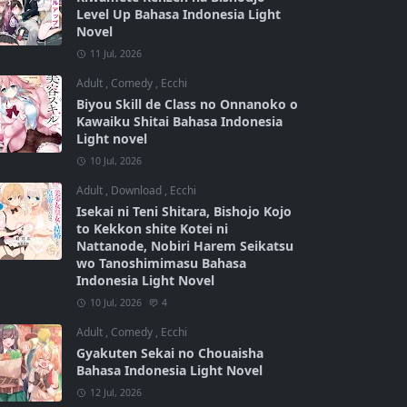
Level Up Bahasa Indonesia Light
Novel
11 Jul, 2026
Adult
,
Comedy
,
Ecchi
Biyou Skill de Class no Onnanoko o
Kawaiku Shitai Bahasa Indonesia
Light novel
10 Jul, 2026
Adult
,
Download
,
Ecchi
Isekai ni Teni Shitara, Bishojo Kojo
to Kekkon shite Kotei ni
Nattanode, Nobiri Harem Seikatsu
wo Tanoshimimasu Bahasa
Indonesia Light Novel
10 Jul, 2026
4
Adult
,
Comedy
,
Ecchi
Gyakuten Sekai no Chouaisha
Bahasa Indonesia Light Novel
12 Jul, 2026