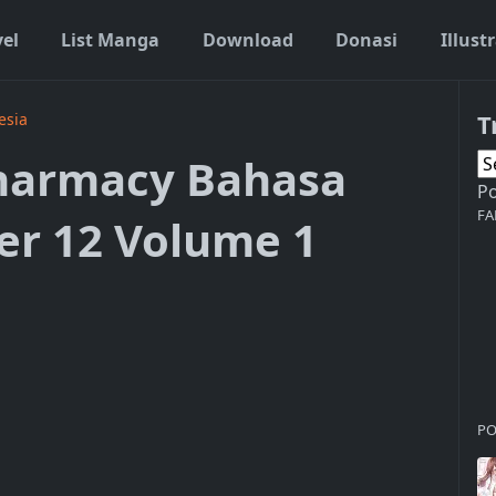
vel
List Manga
Download
Donasi
Illust
T
esia
Pharmacy Bahasa
P
FA
er 12 Volume 1
PO